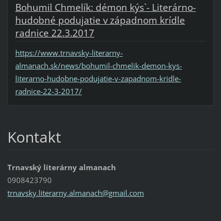
Bohumil Chmelík: démon kýs`- Literárno-
hudobné podujatie v západnom krídle
radnice 22.3.2017
https://www.trnavsky-literarny-
almanach.sk/news/bohumil-chmelik-demon-kys-
literarno-hudobne-podujatie-v-zapadnom-kridle-
radnice-22-3-2017/
Kontakt
Trnavský literárny almanach
0908423790
trnavsky
.literar
ny.alman
ach@gmai
l.com