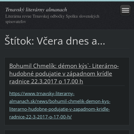
Trnavský literárny almanach
Literárna revue Trnavskej odbočky Spolku slovenských
spisovateľov
Štítok: Včera dnes a...
Bohumil Chmelík: démon kýs`- Literárno-
hudobné podujatie v západnom krídle
radnice 22.3.2017 o 17.00 h
https://www.trnavsky-literarny-
almanach.sk/news/bohumil-chmelik-demon-kys-
literarno-hudobne-podujatie-v-zapadnom-kridle-
radnice-22-3-2017-o-17-00-h/