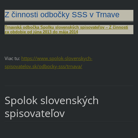
Z činnosti odbočky SSS v Trnave
Trnavská odbočka Spolku slovenských spisovateľov – Z činnosti
za obdobie od júna 2013 do mája 2014
Viac tu:
https://www.spolok-slovenskych-
spisovatelov.sk/odbocky-sss/trnava/
Spolok slovenských
spisovateľov