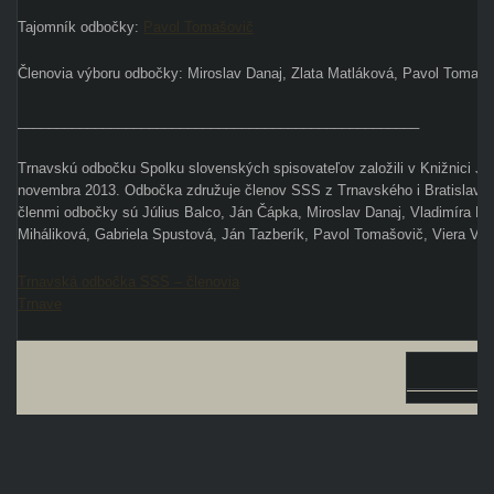
Tajomník odbočky:
Pavol Tomašovič
Členovia výboru odbočky:
Miroslav
Danaj, Zlata Matláková, Pavol Tomašo
____________________________________________________
Trnavskú odbočku Spolku slovenských spisovateľov založili v Knižnici Jur
novembra 2013. Odbočka združuje členov SSS z Trnavského i Bratislavs
členmi odbočky sú Július Balco, Ján Čápka, Miroslav Danaj, Vladimíra K
Miháliková, Gabriela Spustová, Ján Tazberík, Pavol Tomašovič, Viera Va
Trnavská odbočka SSS – členovia
Trnave