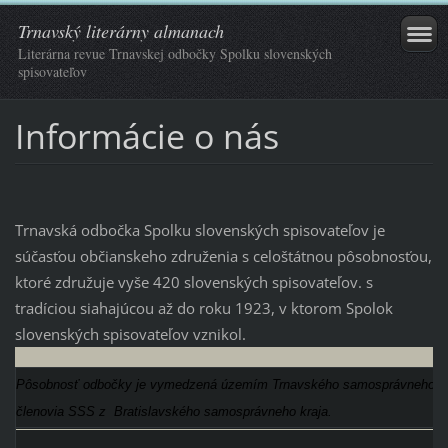
Trnavský literárny almanach
Literárna revue Trnavskej odbočky Spolku slovenských
spisovateľov
Informácie o nás
Trnavská odbočka Spolku slovenských spisovateľov je
súčasťou
občianskeho združenia s celoštátnou pôsobnosťou,
ktoré združuje vyše 420 slovenských spisovateľov. s
tradíciou siahajúcou až do roku 1923, v ktorom Spolok
slovenských spisovateľov vznikol.
Pôsobnosť odbočky je vymedzená územím Trnavského samosprávneho k
členovia SSS z
Bratislavského samosprávneho kraja.