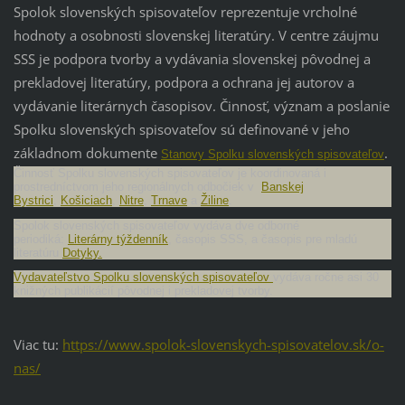
Spolok slovenských spisovateľov reprezentuje vrcholné
hodnoty a osobnosti slovenskej literatúry. V
centre
záujmu
SSS je podpora tvorby a vydávania slovenskej pôvodnej a
prekladovej literatúry, podpora a ochrana jej autorov a
vydávanie literárnych časopisov. Činnosť, význam a poslanie
Spolku slovenských spisovateľov sú definované v jeho
základnom dokumente
.
Stanovy Spolku slovenských spisovateľov
Činnosť Spolku slovenských spisovateľov je koordinovaná i
prostredníctvom jeho regionálnych odbočiek v
Banskej
Bystrici
,
Košiciach
,
Nitre
,
Trnave
a
Žiline
.
Spolok slovenských spisovateľov vydáva dve odborné
periodiká:
Literárny týždenník
, časopis SSS, a časopis pre mladú
literatúru
Dotyky.
Vydavateľstvo Spolku slovenských spisovateľov
vydáva ročne asi 30
knižných publikácií pôvodnej i prekladovej tvorby.
Viac tu:
https://www.spolok-slovenskych-spisovatelov.sk/o-
nas/