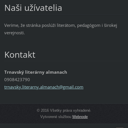
Naši užívatelia
Veríme, že stránka poslúži literátom, pedagógom i širokej
verejnosti.
Kontakt
Trnavský literárny almanach
0908423790
trnavsky
.literar
ny.alman
ach@gmai
l.com
© 2016 Všetky práva vyhradené.
Vytvorené službou
Webnode