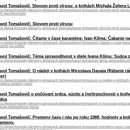
vol Tomašovič, Slovom proti vírusu: o knihách Michala Želiera
tps://www.trnavsky-literarny-almanach.sk/news/pavol-tomasovic-slovom-proti-virus
95-narodeninam/
vol Tomašovič: Slovom proti vírusu
tps://www.trnavsky-literarny-almanach.sk/news/pavol-tomasovic-slovom-proti-virusu
vol Tomašovič: Čítanie v čase karanténe. Ivan Klíma: Čakanie na
tps://www.trnavsky-literarny-almanach.sk/news/pavol-tomasovic-citanie-v-case-kar
kanie-na-svetlo/
vol Tomašovič: Téma spravodlivost v diele Ivana Klímu: Sudca z 
tps://www.trnavsky-literarny-almanach.sk/news/pavol-tomasovic-tema-spravodlivost-
vol Tomašovič: O nádeji v knihách Miroslava Danaja (Rátanie rá
er)
tps://www.trnavsky-literarny-almanach.sk/news/pavol-tomasovic-o-nadeji-v-knihach
pelera-neskory-zber/
vol Tomašovič o počúvaní srdca, súcite a (ne)trpezlivosti v kni
rdca
tps://www.trnavsky-literarny-almanach.sk/news/pavol-tomasovic-o-pocuvani-srdca-suc
eiga-netrpezlivost-srdca/
vol Tomašovič: Premeny času i nás po roku 1989, hodnoty a kni
remeny.
tps://www.trnavsky-literarny-almanach.sk/news/pavol-tomasovic-premeny-casu-i-n