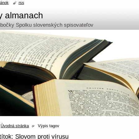
ránok
rss
ny almanach
odbočky Spolku slovenských spisovateľov
Úvodná stránka
Výpis tagov
títok: Slovom proti vírusu