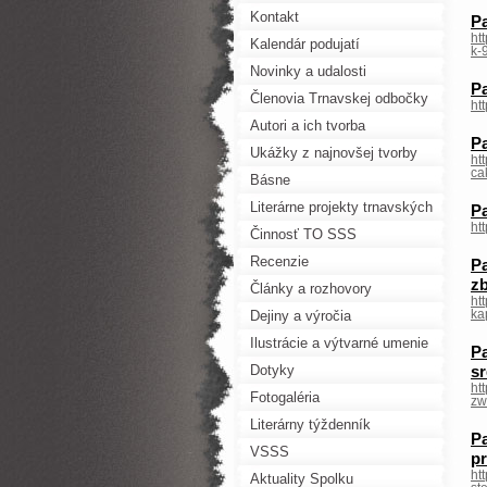
Kontakt
Pa
ht
Kalendár podujatí
k-
Novinky a udalosti
Pa
Členovia Trnavskej odbočky
ht
SSS
Autori a ich tvorba
Pa
Ukážky z najnovšej tvorby
ht
ca
Básne
Literárne projekty trnavských
Pa
ht
autorov
Činnosť TO SSS
Recenzie
Pa
zb
Články a rozhovory
ht
Dejiny a výročia
ka
Ilustrácie a výtvarné umenie
Pa
Dotyky
s
ht
Fotogaléria
zw
Literárny týždenník
Pa
VSSS
p
ht
Aktuality Spolku