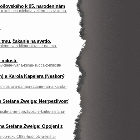
 Lošovského k 95. narodeninám
u-o-knihach-michala-zeliera-losovskeho-
/
 tmu, čakanie na svetlo.
antene-ivan-klima-cakanie-na-tmu-
milosti.
v-diele-ivana-klimu-sudca-z-milosti/
n) a Karola Kapelera (Neskorý
-miroslava-danaja-ratanie-ran-a-karola-
he Stefana Zweiga: Netrpezlivosť
ite-a-ne-trpezlivosti-v-knihe-stefana-
ha Stefana Zweiga: Opojení z
as-po-roku-1989-hodnoty-a-kniha-