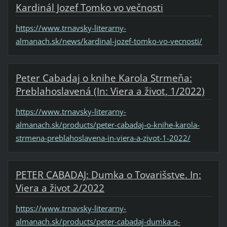
Kardinál Jozef Tomko vo večnosti
https://www.trnavsky-literarny-
almanach.sk/news/kardinal-jozef-tomko-vo-vecnosti/
Peter Cabadaj o knihe Karola Strmeňa:
Preblahoslavená (In: Viera a život, 1/2022)
https://www.trnavsky-literarny-
almanach.sk/products/peter-cabadaj-o-knihe-karola-
strmena-preblahoslavena-in-viera-a-zivot-1-2022/
PETER CABADAJ: Dumka o Tovarišstve. In:
Viera a život 2/2022
https://www.trnavsky-literarny-
almanach.sk/products/peter-cabadaj-dumka-o-