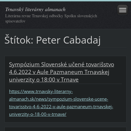
Trnavský literárny almanach
Literárna revue Trnavskej odbočky Spolku slovenských
spisovateľov
Štítok: Peter Cabadaj
Sympózium Slovenské učené tovarišstvo
4.6.2022 v Aule Pazmaneum Trnavskej
univerzity o 18:00 v Trnave
https://www.trnavsky-literarny-
almanach.sk/news/sympozium-slovenske-ucene-
tovarisstvo-4-6-2022-v-aule-pazmaneum-trnavskej-
univerzity-o-18-00-v-trnave/