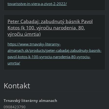
tovarisstve-in-viera-a-zivot-2-2022/
Peter Cabadaj: zabudnutý básnik Pavol
Kotos (k 100. výročiu narodenia, 80.
výročiu úmrtia)
https://www.trnavsky-literarny-
almanach.sk/products/peter-cabadaj-zabudnuty-basnik-
pavol-kotos-k-100-vyrociu-narodenia-80-vyrociu-
umrtia/
Kontakt
Trnavský literárny almanach
0908423790