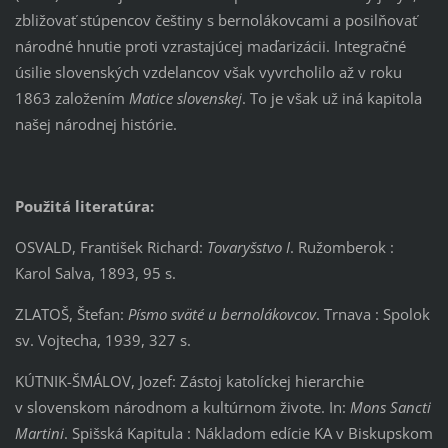
zbližovať stúpencov češtiny s bernolákovcami a posilňovať
národné hnutie proti vzrastajúcej maďarizácii. Integračné
úsilie slovenských vzdelancov však vyvrcholilo až v roku
1863 založením
Matice slovenskej
. To je však už iná kapitola
našej národnej histórie.
Použitá literatúra:
OSVALD, František Richard:
Tovaryšstvo I
. Ružomberok :
Karol Salva, 1893, 95 s.
ZLATOŠ, Štefan:
Písmo sväté u bernolákovcov
. Trnava : Spolok
sv. Vojtecha, 1939, 327 s.
KÚTNIK-ŠMÁLOV, Jozef: Zástoj katolíckej hierarchie
v slovenskom národnom a kultúrnom živote. In:
Mons Sancti
Martini
. Spišská Kapitula : Nákladom edície KA v Biskupskom