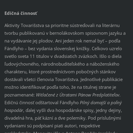
Edičná činnosť
Aktivity Tovarišstva sa prioritne sústreďovali na literárnu
tvorbu publikovanú v bernolákovskom spisovnom jazyku a
na vydávanie jej plodov. Ani jeden rok nemal byť – podľa
Fándlyho – bez vydania slovenskej knižky. Celkovo uzrelo
svetlo sveta 11 titulov v dvadsiatich zväzkoch. Išlo o diela
ľudovýchovného, národnobuditeľského a náboženského
charakteru, ktoré prostredníctvom pobočných stánkov
dostávali všetci členovia Tovarišstva. Jednotlivé publikácie
možno identifikovať podľa toho, že na titulnej strane je
poznamenané:
Witlačené z Útratami Pánow Predplatiteľov
.
Edičnú činnosť odštartoval Fándlyho
Pilný domajší a poľný
hospodár
, ďalej vyšli dva hospodárske spisy, jedny dejiny,
divadelná hra, päť kázní a dve polemiky. Pod príslušnými
vydaniami sú podpísaní piati autori, respektíve