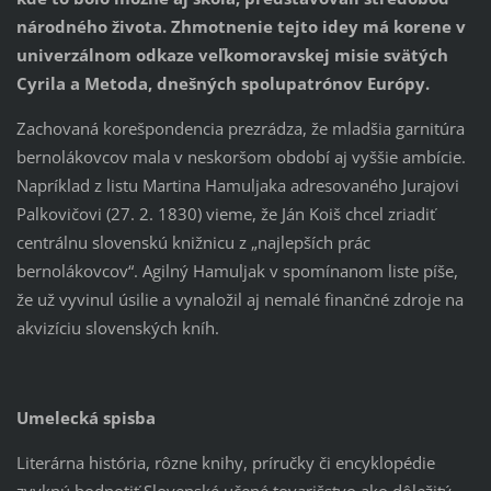
národného života. Zhmotnenie tejto idey má korene v
univerzálnom odkaze veľkomoravskej misie svätých
Cyrila a Metoda, dnešných spolupatrónov Európy.
Zachovaná korešpondencia prezrádza, že mladšia garnitúra
bernolákovcov mala v neskoršom období aj vyššie ambície.
Napríklad z listu Martina Hamuljaka adresovaného Jurajovi
Palkovičovi (27. 2. 1830) vieme, že Ján Koiš chcel zriadiť
centrálnu slovenskú knižnicu z „najlepších prác
bernolákovcov“. Agilný Hamuljak v spomínanom liste píše,
že už vyvinul úsilie a vynaložil aj nemalé finančné zdroje na
akvizíciu slovenských kníh.
Umelecká spisba
Literárna história, rôzne knihy, príručky či encyklopédie