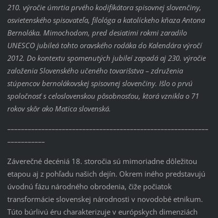
210. výročie úmrtia prvého kodifikátora spisovnej slovenčiny,
osvietenského spisovateľa, filológa a katolíckeho kňaza Antona
Bernoláka. Mimochodom, pred desiatimi rokmi zaradilo
UNESCO jubileá tohto oravského rodáka do Kalendára výročí
2012. Do kontextu spomenutých jubileí zapadá aj 230. výročie
založenia Slovenského učeného tovarišstva – združenia
stúpencov bernolákovskej spisovnej slovenčiny. Išlo o prvú
spoločnosť s celoslovenskou pôsobnosťou, ktorá vznikla o 71
rokov skôr ako Matica slovenská.
–––––––––––––––––––––––––––––––––––––––––––––––––––––––––––
–––––––––––
Záverečné decéniá 18. storočia sú mimoriadne dôležitou
etapou aj z pohľadu našich dejín. Okrem iného predstavujú
úvodnú fázu národného obrodenia, čiže počiatok
transformácie slovenskej národnosti v novodobé etnikum.
Túto búrlivú éru charakterizuje v európskych dimenziách