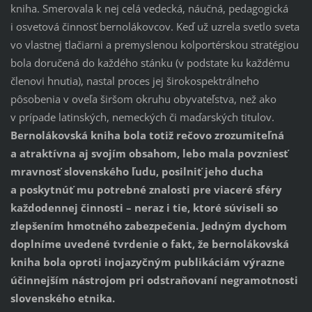
kniha. Smerovala k nej celá vedecká, náučná, pedagogická
i osvetová činnosť bernolákovcov. Keď už uzrela svetlo sveta
vo vlastnej tlačiarni a premyslenou kolportérskou stratégiou
bola doručená do každého stánku (v podstate ku každému
členovi hnutia), nastal proces jej širokospektrálneho
pôsobenia v oveľa širšom okruhu obyvateľstva, než ako
v prípade latinských, nemeckých či maďarských titulov.
Bernolákovská kniha bola totiž rečovo zrozumiteľná
a atraktívna aj svojím obsahom, lebo mala povzniesť
mravnosť slovenského ľudu, posilniť jeho ducha
a poskytnúť mu potrebné znalosti pre viaceré sféry
každodennej činnosti – neraz i tie, ktoré súviseli so
zlepšením hmotného zabezpečenia. Jedným dychom
doplníme uvedené tvrdenie o fakt, že bernolákovská
kniha bola oproti inojazyčným publikáciám výrazne
účinnejším nástrojom pri odstraňovaní negramotnosti
slovenského etnika.