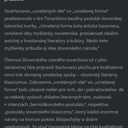
Stvárňovanie „vznešených ideí“ vo „vznešenej forme“
predstavovalo v ére Tovarišstva bazálny postulát slovenskej
básnickej tvorby. „Vznešená forma bola antická časomiera,
vznešené idey myšlienky osvietenské, presiaknuté ideálmi
antickej a kresťanskej literatúry a kultúry. Medzi tieto
myšlienky pribudla aj idea slovenského národa.“
Členovia Slovenského učeného tovarišstva už v jeho
začiatočnej fáze pripravili štartovaciu plochu pre kvalitatívne
novú tvár domácej umeleckej spisby – slovenský literárny
klasicizmus. Zobrazenie „vznešených ideí“ vo „vznešenej
forme“ bolo záväzné nielen pre nich, ale i pokračovateľov. Ak
sa niekedy vyslovili ohľadne literárnych tém, uvažovali
v intenciách „bernolákovského postulátu“, respektíve
„postulátu slovenského klasicizmu“, ktorý kládol enormné
nároky na tvorcov poézie. Bezpochyby si dobre
uvedomovali, že písať časomerné básne na istej kvalitatívnej