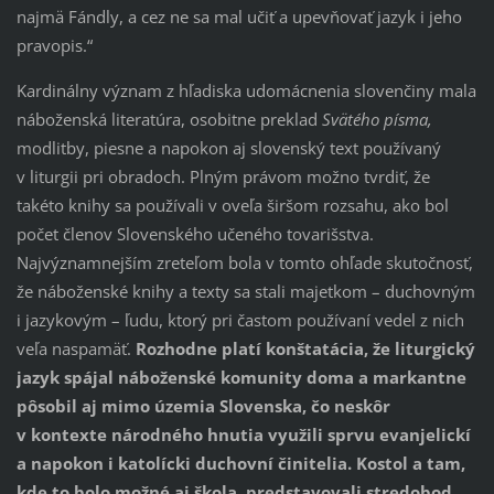
najmä Fándly, a cez ne sa mal učiť a upevňovať jazyk i jeho
pravopis.“
Kardinálny význam z hľadiska udomácnenia slovenčiny mala
náboženská literatúra, osobitne preklad
Svätého písma,
modlitby, piesne a napokon aj slovenský text používaný
v liturgii pri obradoch. Plným právom možno tvrdiť, že
takéto knihy sa používali v oveľa širšom rozsahu, ako bol
počet členov Slovenského učeného tovarišstva.
Najvýznamnejším zreteľom bola v tomto ohľade skutočnosť,
že náboženské knihy a texty sa stali majetkom – duchovným
i jazykovým – ľudu, ktorý pri častom používaní vedel z nich
veľa naspamäť.
Rozhodne platí konštatácia, že liturgický
jazyk spájal náboženské komunity doma a markantne
pôsobil aj mimo územia Slovenska, čo neskôr
v kontexte národného hnutia využili sprvu evanjelickí
a napokon i katolícki duchovní činitelia. Kostol a tam,
kde to bolo možné aj škola, predstavovali stredobod