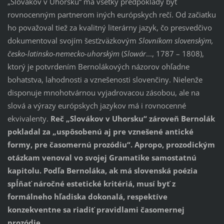
„Slovákov v Uhorsku“ má všetky predpoklady byť
rovnocenným partnerom iných európskych rečí. Od začiatku
ho považoval tiež za kvalitný literárny jazyk, čo presvedčivo
dokumentoval svojím šesťzväzkovým
Slovníkom slovenským,
česko-latinsko-nemecko-uhorským
(
Slowár
..., 1787 – 1808),
ktorý je potvrdením Bernolákových názorov ohľadne
bohatstva, lahodnosti a vznešenosti slovenčiny. Nielenže
disponuje mnohotvárnou vyjadrovacou zásobou, ale na
slová a výrazy európskych jazykov má i rovnocenné
ekvivalenty.
Reč „Slovákov v Uhorsku“ zároveň Bernolák
pokladal za „uspôsobenú aj pre vznešené antické
formy, pre časomernú prozódiu“. Apropo, prozodickým
otázkam venoval vo svojej Gramatike samostatnú
kapitolu. Podľa Bernoláka, ak má slovenská poézia
spĺňať náročné estetické kritériá, musí byť z
formálneho hľadiska dokonalá, respektíve
konzekventne sa riadiť pravidlami časomernej
prozódie.