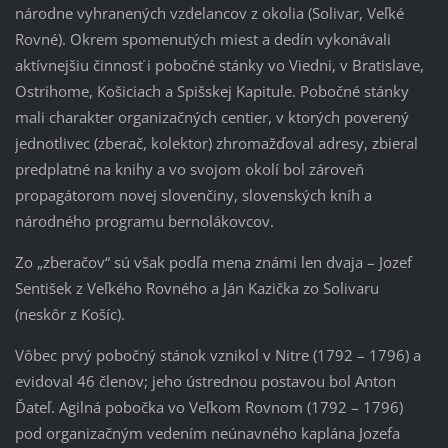
národne vyhranených vzdelancov z okolia (Solivar, Veľké
Rovné). Okrem spomenutých miest a dedín vykonávali
aktívnejšiu činnosť i pobočné stánky vo Viedni, v Bratislave,
Ostrihome, Košiciach a Spišskej Kapitule. Pobočné stánky
mali charakter organizačných centier, v ktorých poverený
jednotlivec (zberač, kolektor) zhromažďoval adresy, zbieral
predplatné na knihy a vo svojom okolí bol zároveň
propagátorom novej slovenčiny, slovenských kníh a
národného programu bernolákovcov.
Zo „zberačov“ sú však podľa mena známi len dvaja – Jozef
Sentišek z Veľkého Rovného a Ján Kazička zo Solivaru
(neskôr z Košíc).
Vôbec prvý pobočný stánok vznikol v Nitre (1792 – 1796) a
evidoval 46 členov; jeho ústrednou postavou bol Anton
Ďateľ. Agilná pobočka vo Veľkom Rovnom (1792 – 1796)
pod organizačným vedením neúnavného kaplána Jozefa