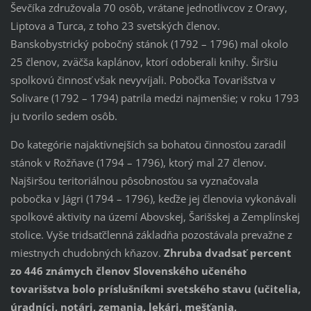
Ševčíka združovala 70 osôb, vrátane jednotlivcov z Oravy,
Liptova a Turca, z toho 23 svetských členov.
Banskobystrický pobočný stánok (1792 – 1796) mal okolo
25 členov, zväčša kaplánov, ktorí odoberali knihy. Širšiu
spolkovú činnosť však nevyvíjali. Pobočka Tovarišstva v
Solivare (1792 – 1794) patrila medzi najmenšie; v roku 1793
ju tvorilo sedem osôb.
Do kategórie najaktívnejších sa bohatou činnosťou zaradil
stánok v Rožňave (1794 – 1796), ktorý mal 27 členov.
Najširšou teritoriálnou pôsobnosťou sa vyznačovala
pobočka v Jágri (1794 – 1796), keďže jej členovia vykonávali
spolkové aktivity na území Abovskej, Šarišskej a Zemplínskej
stolice. Vyše tridsaťčlenná základňa pozostávala prevažne z
miestnych chudobných kňazov.
Zhruba dvadsať percent
zo 446 známych členov Slovenského učeného
tovarišstva bolo príslušníkmi svetského stavu (učitelia,
úradníci, notári, zemania, lekári, mešťania,