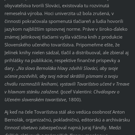
obyvateľstva tvorili Slováci, existovala tu rozvinutá
remeselná výroba. Hoci univerzita už bola zrušená, v
činnosti pokračovala spomenutá tlačiareň a ľudia hovorili
jazykom najbližším spisovnej norme. Práve v široko-ďaleko
známej Jelínkovej tlačiarni vyšla väčšina kníh z produkcie
Slovenského učeného tovarišstva. Pripomeňme ešte, že
Jelínek knihy nielen sádzal, tlačil a distribuoval, ale zbieral aj
prihlášky na publikácie, respektíve finančné príspevky a
dary. „
Na slovo Bernoláka hlavy zdvihli Slováci, aby svoje
učenie pozdvihli, aby svoj národ skrášlili písmami a svoju
chválu rozmnožili knihami, vystavili Tovarišstvo učené v Trnave
v hlavnom stánku založené.
(Jozef Valentini:
Chválospev o
Učeném slovenském tovarišstve
, 1800).
Aj keď na čele Tovarišstva stál ako vedúca osobnosť Anton
Bernolák, organizačnú, pokladničnú, editorskú a archivársku
činnosť obetavo zabezpečoval najmä Juraj Fándly. Medzi