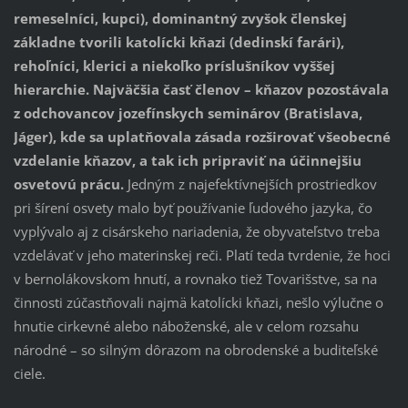
remeselníci, kupci), dominantný zvyšok členskej
základne tvorili katolícki kňazi (dedinskí farári),
rehoľníci, klerici a niekoľko príslušníkov vyššej
hierarchie. Najväčšia časť členov – kňazov pozostávala
z odchovancov jozefínskych seminárov (Bratislava,
Jáger), kde sa uplatňovala zásada rozširovať všeobecné
vzdelanie kňazov, a tak ich pripraviť na účinnejšiu
osvetovú prácu.
Jedným z najefektívnejších prostriedkov
pri šírení osvety malo byť používanie ľudového jazyka, čo
vyplývalo aj z cisárskeho nariadenia, že obyvateľstvo treba
vzdelávať v jeho materinskej reči. Platí teda tvrdenie, že hoci
v bernolákovskom hnutí, a rovnako tiež Tovarišstve, sa na
činnosti zúčastňovali najmä katolícki kňazi, nešlo výlučne o
hnutie cirkevné alebo náboženské, ale v celom rozsahu
národné – so silným dôrazom na obrodenské a buditeľské
ciele.