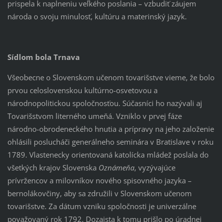
prispela k naplneniu veľkého poslania – vzbudiť záujem
národa o svoju minulosť, kultúru a materinský jazyk.
Sídlom bola Trnava
Všeobecne o Slovenskom učenom tovarišstve vieme, že bolo
prvou celoslovenskou kultúrno-osvetovou a
národnopolitickou spoločnosťou. Súčasníci ho nazývali aj
Tovarišstvom literného umeňá. Vzniklo v prvej fáze
národno-obrodeneckého hnutia a prípravy na jeho založenie
ohlásili poslucháči generálneho seminára v Bratislave v roku
1789. Vlastenecky orientovaná katolícka mládež poslala do
všetkých krajov Slovenska
Oznámeňa
, vyzývajúce
prívržencov a milovníkov nového spisovného jazyka –
bernolákovčiny, aby sa združili v Slovenskom učenom
tovarišstve. Za dátum vzniku spoločnosti je univerzálne
považovaný rok 1792. Dozaista k tomu prišlo po úradnej