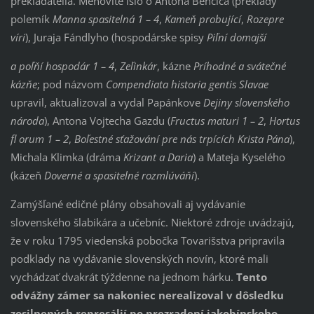
prekladatelia. Menovite išlo o Antona Benčiča (preklady
polemík
Manna spasitelná 1 – 4
,
Kameň probující
,
Rozepre
víri
), Juraja Fándlyho (hospodárske spisy
Piľní domajší
a poľňí hospodár 1 – 4
,
Zeľinkár
, kázne
Príhodné a svátečné
kázňe
; pod názvom
Compendiata historia gentis Slavae
upravil, aktualizoval a vydal Papánkove
Dejiny slovenského
národa
), Antona Vojtecha Gazdu (
Fructus maturi 1 – 2
,
Hortus
fl orum 1 – 2
,
Boľestné sťažování pre nás trpících Krista Pána
),
Michala Klimka (dráma
Krizant a Daria
) a Mateja Kyselého
(kázeň
Doverné a spasitelné rozmlúváňí
).
Zamýšľané edičné plány obsahovali aj vydávanie
slovenského šlabikára a učebníc. Niektoré zdroje uvádzajú,
že v roku 1795 viedenská pobočka Tovarišstva pripravila
podklady na vydávanie slovenských novín, ktoré mali
vychádzať dvakrát týždenne na jednom hárku.
Tento
odvážny zámer sa nakoniec nerealizoval v dôsledku
zosilnených represálií po prezradení jakobínskeho