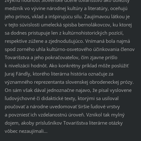
zvyknú hodnotiť Slovenské učené tovarišstvo ako dôležitý
medzník vo vývine národnej kultúry a literatúry, oceňujú
jeho prínos, vklad a inšpirujúcu silu. Zaujímavou látkou je
v tejto súvislosti umelecká spisba bernolákovcov, ku ktorej
sa dodnes pristupuje len z kultúrnohistorických pozícií,
respektíve zúžene a zjednodušujúco. Vnímaná bola najmä
spod zorného uhla kultúrno-osvetového účinkovania členov
Tovarišstva a jeho pokračovateľov, čím zjavne prišlo
k nivelizácii hodnôt. Ako konkrétny príklad môže poslúžiť
Juraj Fándly, ktorého literárna história označuje za
významného reprezentanta slovenskej obrodeneckej prózy.
On sám však dával jednoznačne najavo, že písal vyslovene
ľudovýchovné či didaktické texty, ktorými sa usiloval
poučovať a národne uvedomovať širšie ľudové vrstvy
a povzniesť ich vzdelanostnú úroveň. Vznikol tak mylný
dojem, akoby príslušníkov Tovarišstva literárne otázky
vôbec nezaujímali...