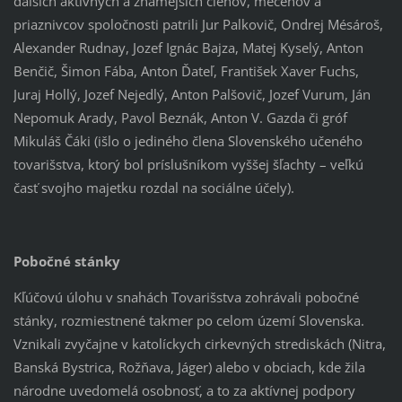
ďalších aktívnych a známejších členov, mecénov a
priaznivcov spoločnosti patrili Jur Palkovič, Ondrej Mésároš,
Alexander Rudnay, Jozef Ignác Bajza, Matej Kyselý, Anton
Benčič, Šimon Fába, Anton Ďateľ, František Xaver Fuchs,
Juraj Hollý, Jozef Nejedlý, Anton Palšovič, Jozef Vurum, Ján
Nepomuk Arady, Pavol Beznák, Anton V. Gazda či gróf
Mikuláš Čáki (išlo o jediného člena Slovenského učeného
tovarišstva, ktorý bol príslušníkom vyššej šľachty – veľkú
časť svojho majetku rozdal na sociálne účely).
Pobočné stánky
Kľúčovú úlohu v snahách Tovarišstva zohrávali pobočné
stánky, rozmiestnené takmer po celom území Slovenska.
Vznikali zvyčajne v katolíckych cirkevných strediskách (Nitra,
Banská Bystrica, Rožňava, Jáger) alebo v obciach, kde žila
národne uvedomelá osobnosť, a to za aktívnej podpory