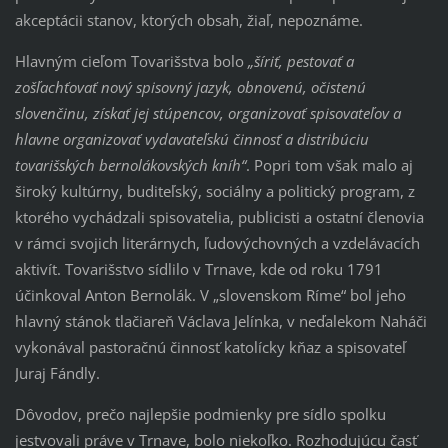
akceptácii stanov, ktorých obsah, žiaľ, nepoznáme.
Hlavným cieľom Tovarišstva bolo
„šíriť, pestovať a
zošľachťovať nový spisovný jazyk, obnovenú, očistenú
slovenčinu, získať jej stúpencov, organizovať spisovateľov a
hlavne organizovať vydavateľskú činnosť a distribúciu
tovarišských bernolákovských kníh“
. Popri tom však malo aj
široký kultúrny, buditeľský, sociálny a politický program, z
ktorého vychádzali spisovatelia, publicisti a ostatní členovia
v rámci svojich literárnych, ľudovýchovných a vzdelávacích
aktivít. Tovarišstvo sídlilo v Trnave, kde od roku 1791
účinkoval Anton Bernolák. V „slovenskom Ríme“ bol jeho
hlavný stánok tlačiareň Václava Jelínka, v neďalekom Naháči
vykonával pastoračnú činnosť katolícky kňaz a spisovateľ
Juraj Fándly.
Dôvodov, prečo najlepšie podmienky pre sídlo spolku
jestvovali práve v Trnave, bolo niekoľko. Rozhodujúcu časť