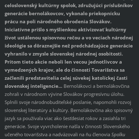
celoslovenský kultúrny spolok, združujúci príslušníkov
generácie bernolákovcov, vykonalo priekopnícku
prácu na poli národného obrodenia Slovákov.
Iniciatívne prišlo s myšlienkou aktivizovať kultúrny
život ustálenou spisovnou rečou a vo veciach národnej
ideológie sa dôraznejšie než predchádzajúce generácie
vyhranilo v zmysle slovenskej národnej osobitosti.
Pritom tieto akcie neboli len vecou jednotlivcov a
vymedzených krajov, ale do činnosti Tovarišstva sa
začlenili predstavitelia celej súvekej katolíckej časti
slovenskej inteligencie…
Bernolákovci a bernolákovčina
zohrali v národnom vývine Slovákov progresívnu úlohu.
Splnili svoje národnobuditeľské poslanie, napomohli rozvoj
slovenskej literatúry a kultúry. Bernolákovčina ako spisovný
jazyk sa používala viac ako šesťdesiat rokov a zasiahla tri
generácie. Svoje vyvrcholenie našla v činnosti Slovenského
učeného tovarišstva a nadväzovali na ňu členovia
Spolku