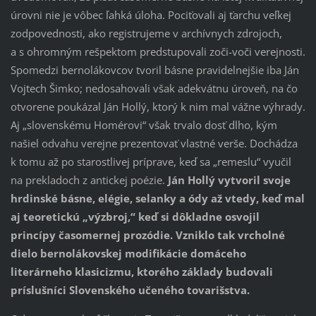
úrovni nie je vôbec ľahká úloha. Pociťovali aj ťarchu veľkej
zodpovednosti, ako registrujeme v archívnych zdrojoch,
a s ohromným rešpektom predstupovali zoči-voči verejnosti.
Spomedzi bernolákovcov tvoril básne pravidelnejšie iba Ján
Vojtech Šimko; nedosahovali však adekvátnu úroveň, na čo
otvorene poukázal Ján Hollý, ktorý k nim mal vážne výhrady.
Aj „slovenskému Homérovi“ však trvalo dosť dlho, kým
našiel odvahu verejne prezentovať vlastné verše. Dochádza
k tomu až po starostlivej príprave, keď sa „remeslu“ vyučil
na prekladoch z antickej poézie.
Ján Hollý vytvoril svoje
hrdinské básne, elégie, selanky a ódy až vtedy, keď mal
aj teoretickú „výzbroj,“ keď si dôkladne osvojil
princípy časomernej prozódie. Vzniklo tak vrcholné
dielo bernolákovskej modifikácie domáceho
literárneho klasicizmu, ktorého základy budovali
príslušníci Slovenského učeného tovarišstva.