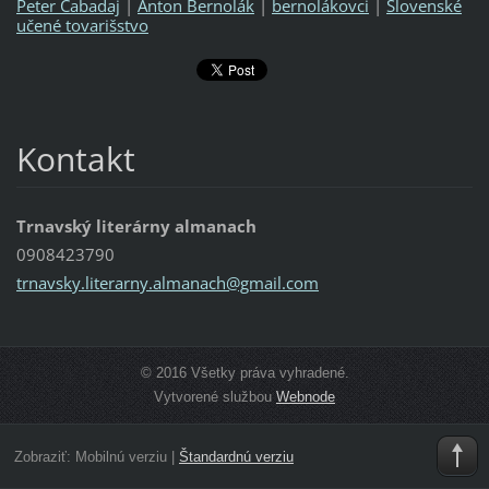
Peter Cabadaj
|
Anton Bernolák
|
bernolákovci
|
Slovenské
učené tovarišstvo
Kontakt
Trnavský literárny almanach
0908423790
trnavsky
.literar
ny.alman
ach@gmai
l.com
© 2016 Všetky práva vyhradené.
Vytvorené službou
Webnode
Zobraziť:
Mobilnú verziu
|
Štandardnú verziu