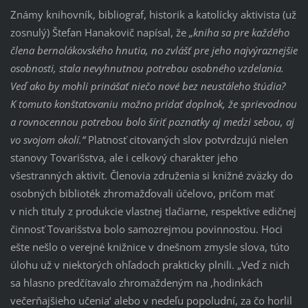
Známy knihovník, bibliograf, historik a katolícky aktivista (už
zosnulý) Štefan Hanakovič napísal, že
„kniha sa pre každého
člena bernolákovského hnutia, no zvlášť pre jeho najvýraznejšie
osobnosti, stala nevyhnutnou potrebou osobného vzdelania.
Veď ako by mohli prinášať niečo nové bez neustáleho štúdia?
K tomuto konštatovaniu možno pridať doplnok, že sprievodnou
a rovnocennou potrebou bolo šíriť poznatky aj medzi sebou, aj
vo svojom okolí.“
Platnosť citovaných slov potvrdzujú nielen
stanovy Tovarišstva, ale i celkový charakter jeho
všestranných aktivít. Členovia združenia si knižné zväzky do
osobných biblioték zhromažďovali účelovo, pričom mať
v nich tituly z produkcie vlastnej tlačiarne, respektíve edičnej
činnosť Tovarišstva bolo samozrejmou povinnosťou. Hoci
ešte nešlo o verejné knižnice v dnešnom zmysle slova, túto
úlohu už v niektorých ohľadoch prakticky plnili. „Veď z nich
sa hlasno predčítavalo zhromaždeným na ,hodinkách
večerňajšieho učenia‘ alebo v nedeľu popoludní, za čo horlil