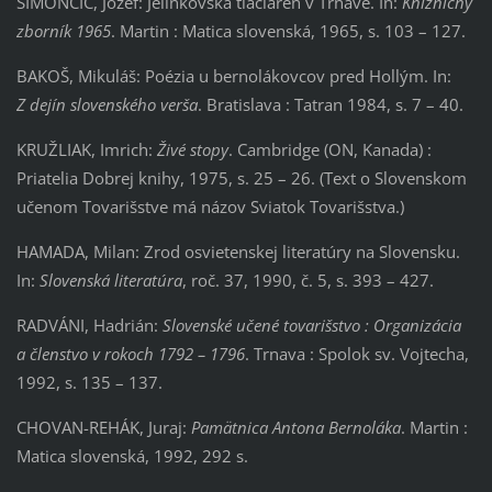
ŠIMONČIČ, Jozef: Jelínkovská tlačiareň v Trnave. In:
Knižničný
zborník 1965
. Martin : Matica slovenská, 1965, s. 103 – 127.
BAKOŠ, Mikuláš: Poézia u bernolákovcov pred Hollým. In:
Z dejín slovenského verša
. Bratislava : Tatran 1984, s. 7 – 40.
KRUŽLIAK, Imrich:
Živé stopy
. Cambridge (ON, Kanada) :
Priatelia Dobrej knihy, 1975, s. 25 – 26. (Text o Slovenskom
učenom Tovarišstve má názov Sviatok Tovarišstva.)
HAMADA, Milan: Zrod osvietenskej literatúry na Slovensku.
In:
Slovenská literatúra
, roč. 37, 1990, č. 5, s. 393 – 427.
RADVÁNI, Hadrián:
Slovenské učené tovarišstvo : Organizácia
a členstvo v rokoch 1792 – 1796
. Trnava : Spolok sv. Vojtecha,
1992, s. 135 – 137.
CHOVAN-REHÁK, Juraj:
Pamätnica Antona Bernoláka
. Martin :
Matica slovenská, 1992, 292 s.