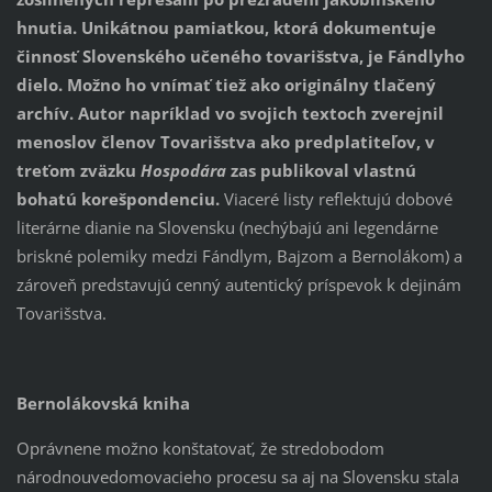
hnutia. Unikátnou pamiatkou, ktorá dokumentuje
činnosť Slovenského učeného tovarišstva, je Fándlyho
dielo. Možno ho vnímať tiež ako originálny tlačený
archív. Autor napríklad vo svojich textoch zverejnil
menoslov členov Tovarišstva ako predplatiteľov, v
treťom zväzku
Hospodára
zas publikoval vlastnú
bohatú korešpondenciu.
Viaceré listy reflektujú dobové
literárne dianie na Slovensku (nechýbajú ani legendárne
briskné polemiky medzi Fándlym, Bajzom a Bernolákom) a
zároveň predstavujú cenný autentický príspevok k dejinám
Tovarišstva.
Bernolákovská kniha
Oprávnene možno konštatovať, že stredobodom
národnouvedomovacieho procesu sa aj na Slovensku stala