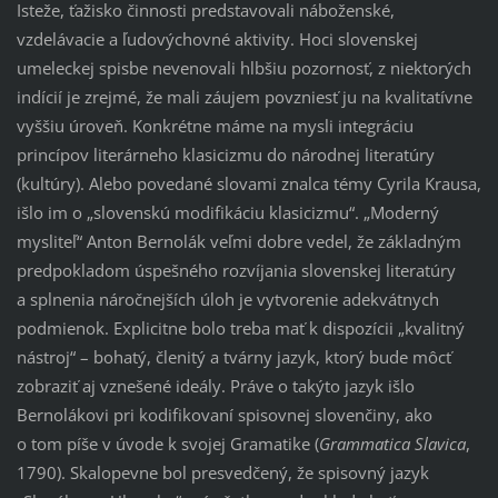
Isteže, ťažisko činnosti predstavovali náboženské,
vzdelávacie a ľudovýchovné aktivity. Hoci slovenskej
umeleckej spisbe nevenovali hlbšiu pozornosť, z niektorých
indícií je zrejmé, že mali záujem povzniesť ju na kvalitatívne
vyššiu úroveň. Konkrétne máme na mysli integráciu
princípov literárneho klasicizmu do národnej literatúry
(kultúry). Alebo povedané slovami znalca témy Cyrila Krausa,
išlo im o „slovenskú modifikáciu klasicizmu“. „Moderný
mysliteľ“ Anton Bernolák veľmi dobre vedel, že základným
predpokladom úspešného rozvíjania slovenskej literatúry
a splnenia náročnejších úloh je vytvorenie adekvátnych
podmienok. Explicitne bolo treba mať k dispozícii „kvalitný
nástroj“ – bohatý, členitý a tvárny jazyk, ktorý bude môcť
zobraziť aj vznešené ideály. Práve o takýto jazyk išlo
Bernolákovi pri kodifikovaní spisovnej slovenčiny, ako
o tom píše v úvode k svojej Gramatike (
Grammatica Slavica
,
1790). Skalopevne bol presvedčený, že spisovný jazyk