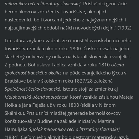
milovníkov reči a literatúry slovenskej.
Príslušníci generácie
bernolákovcov združení v Tovarišstve, ako aj ich
nasledovníci, boli tvorcami jedného z najvýznamnejších i
najzaujímavejších období našich novodobých dejín.“ (1992)
Literatúra zvykne uvádzať, že činnosť Slovenského učeného
tovarišstva zanikla okolo roku 1800. Čoskoro však na jeho
šľachetný univerzálny odkaz nadviazali slovenskí evanjelici.
Z podnetu Bohuslava Tablica vznikla v roku 1810
Učená
spoločnosť banského okolia,
na pôde evanjelického lýcea v
Bratislave bola v školskom roku 1827/28 založená
Spoločnosť česko-slovanská.
Istotne stojí za zmienku aj
Malohontská učená spoločnosť,
ktorá vznikla zásluhou Mateja
Holka a Jána Feješa už v roku 1808 (sídlila v Nižnom
Skálniku). Príslušníci mladšej generácie bernolákovcov
konštituovali v Budíne na základe iniciatívy Martina
Hamuljaka
Spolok milovníkov reči a literatúry slovenskej
(1834). Cieľom jeho aktivít bolo pestovať materinský jazyk,