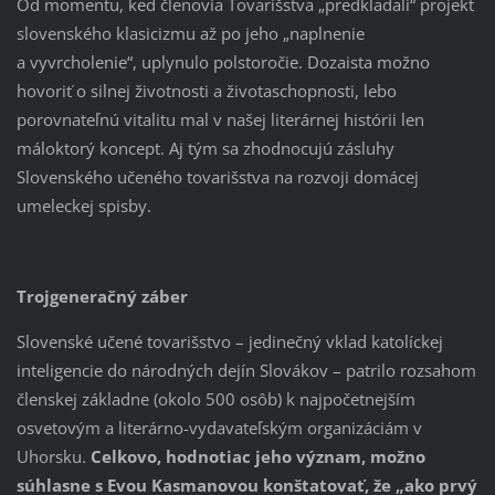
Od momentu, keď členovia Tovarišstva „predkladali“ projekt
slovenského klasicizmu až po jeho „naplnenie
a vyvrcholenie“, uplynulo polstoročie. Dozaista možno
hovoriť o silnej životnosti a životaschopnosti, lebo
porovnateľnú vitalitu mal v našej literárnej histórii len
máloktorý koncept. Aj tým sa zhodnocujú zásluhy
Slovenského učeného tovarišstva na rozvoji domácej
umeleckej spisby.
Trojgeneračný záber
Slovenské učené tovarišstvo – jedinečný vklad katolíckej
inteligencie do národných dejín Slovákov – patrilo rozsahom
členskej základne (okolo 500 osôb) k najpočetnejším
osvetovým a literárno-vydavateľským organizáciám v
Uhorsku.
Celkovo, hodnotiac jeho význam, možno
súhlasne s Evou Kasmanovou konštatovať, že „ako prvý