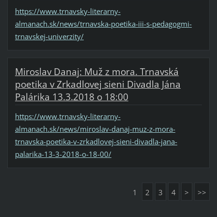
https://www.trnavsky-literarny-
almanach.sk/news/trnavska-poetika-iii-s-pedagogmi-
trnavskej-univerzity/
Miroslav Danaj: Muž z mora. Trnavská
poetika v Zrkadlovej sieni Divadla Jána
Palárika 13.3.2018 o 18:00
https://www.trnavsky-literarny-
almanach.sk/news/miroslav-danaj-muz-z-mora-
trnavska-poetika-v-zrkadlovej-sieni-divadla-jana-
palarika-13-3-2018-o-18-00/
1
2
3
4
>
>>