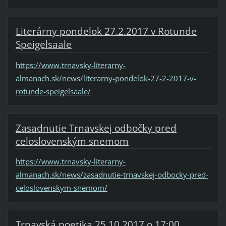
Literárny pondelok 27.2.2017 v Rotunde
Speigelsaale
https://www.trnavsky-literarny-
almanach.sk/news/literarny-pondelok-27-2-2017-v-
rotunde-speigelsaale/
Zasadnutie Trnavskej odbočky pred
celoslovenským snemom
https://www.trnavsky-literarny-
almanach.sk/news/zasadnutie-trnavskej-odbocky-pred-
celoslovenskym-snemom/
Trnavská poetika 25.10.2017 o 17:00