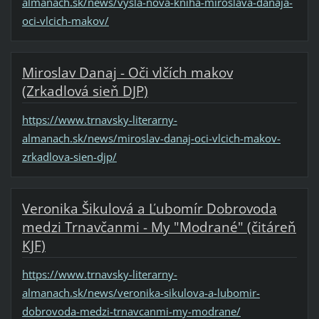
almanach.sk/news/vysla-nova-kniha-miroslava-danaja-
oci-vlcich-makov/
Miroslav Danaj - Oči vlčích makov
(Zrkadlová sieň DJP)
https://www.trnavsky-literarny-
almanach.sk/news/miroslav-danaj-oci-vlcich-makov-
zrkadlova-sien-djp/
Veronika Šikulová a Ľubomír Dobrovoda
medzi Trnavčanmi - My "Modrané" (čitáreň
KJF)
https://www.trnavsky-literarny-
almanach.sk/news/veronika-sikulova-a-lubomir-
dobrovoda-medzi-trnavcanmi-my-modrane/