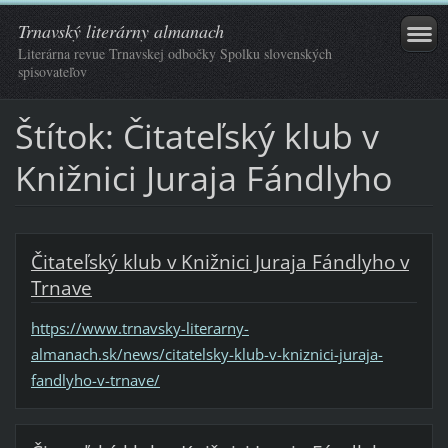
Trnavský literárny almanach
Literárna revue Trnavskej odbočky Spolku slovenských
spisovateľov
Štítok: Čitateľský klub v
Knižnici Juraja Fándlyho
Čitateľský klub v Knižnici Juraja Fándlyho v
Trnave
https://www.trnavsky-literarny-
almanach.sk/news/citatelsky-klub-v-kniznici-juraja-
fandlyho-v-trnave/