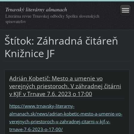
Trnavský literárny almanach
Literárna revue Trnavskej odbočky Spolku slovenských
spisovateľov
Štítok: Záhradná čitáreň
Knižnice JF
Adrián Kobetič: Mesto a umenie vo
verejných priestoroch. V záhradnej čitárni
v KJF v Trnave 7.6. 2023 o 17:00
https://www.trnavsky-literarny-
almanach.sk/news/adrian-kobetic-mesto-a-umenie-vo-
verejnych-priestoroch-v-zahradnej-citarni-v-kjf-v-
trnave-7-6-2023-o-17-00/