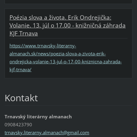
Poézia slova a života. Erik Ondrejička:
Volanie. 13. júl o 17.00 - knižničná záhrada
KJF Trnava
https://www.trnavsky-literarny-
almanach.sk/news/poezia-slova-a-zivota-erik-
ondrejicka-volanie-13-jul-o-17-00-kniznicna-zahrada-
kjf-trnava/
Kontakt
Trnavský literárny almanach
0908423790
trnavsky
.literar
ny.alman
ach@gmai
l.com