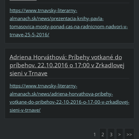
https://www.trnavsky-literarny-
almanach.sk/news/prezentacia-knihy-pavla-
tomasovica-mosty-ponad-cas-na-radnicnom-nadvori-v-
trnave-25-5-2016/
Adriena Horváthová: Príbehy votkané do
príbehov. 22.10.2016 o 17:00 v Zrkadlovej
sieni v Trnave
https://www.trnavsky-literarny-
almanach.sk/news/adriena-horvathova-pribehy-
votkane-do-pribehov-22-10-2016-o-17-00-v-zrkadlovej-
sieni-v-trnave/
1
2
3
>
>>