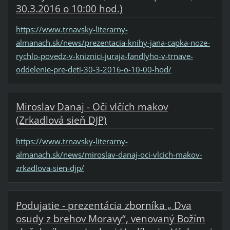
30.3.2016 o 10:00 hod.)
https://www.trnavsky-literarny-
almanach.sk/news/prezentacia-knihy-jana-capka-noze-
rychlo-povedz-v-kniznici-juraja-fandlyho-v-trnave-
oddelenie-pre-deti-30-3-2016-o-10-00-hod/
Miroslav Danaj - Oči vlčích makov
(Zrkadlová sieň DJP)
https://www.trnavsky-literarny-
almanach.sk/news/miroslav-danaj-oci-vlcich-makov-
zrkadlova-sien-djp/
Podujatie - prezentácia zborníka „ Dva
osudy z brehov Moravy“, venovaný Božím