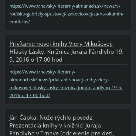
https://www.trnavsky-literarny-almanach.sk/news/v-
rodisku-gabriely-spustovej-izakovicovej-sa-na-okamih-
vratil-cas/
Privítanie novej knihy Viery Mikušovej:
Hlásky Lásky. Knižnica Juraja Fándlyho 19.
5. 2016 o 17:00 hod
https://www.trnavsky-literarny-
almanach.sk/news/privitanie-novej-knihy-viery-
mikusovej-hlasky-lasky-kniznica-juraja-fandlyho-19-5-
2016-o-17-00-hod/
Ján Čápka: Nože rýchlo povedz.
Prezentácia knihy v knižnici Juraja
Fándlyho v Trnave (oddelenie pre deti,