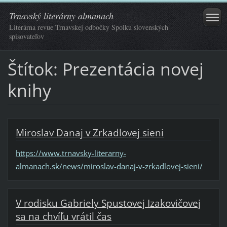
Trnavský literárny almanach
Literárna revue Trnavskej odbočky Spolku slovenských
spisovateľov
Štítok: Prezentácia novej
knihy
Miroslav Danaj v Zrkadlovej sieni
https://www.trnavsky-literarny-
almanach.sk/news/miroslav-danaj-v-zrkadlovej-sieni/
V rodisku Gabriely Spustovej Izakovičovej
sa na chvíľu vrátil čas