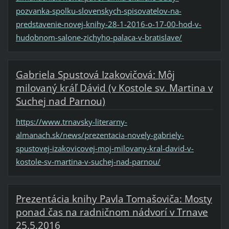
pozvanka-spolku-slovenskych-spisovatelov-na-
predstavenie-novej-knihy-28-1-2016-o-17-00-hod-v-
hudobnom-salone-zichyho-palaca-v-bratislave/
Gabriela Spustová Izakovičová: Môj
milovaný kráľ Dávid (v Kostole sv. Martina v
Suchej nad Parnou)
https://www.trnavsky-literarny-
almanach.sk/news/prezentacia-novely-gabriely-
spustovej-izakovicovej-moj-milovany-kral-david-v-
kostole-sv-martina-v-suchej-nad-parnou/
Prezentácia knihy Pavla Tomašoviča: Mosty
ponad čas na radničnom nádvorí v Trnave
25.5.2016