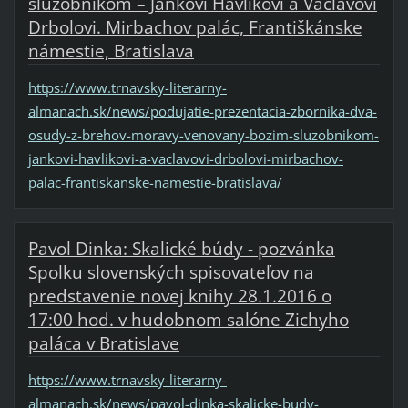
služobníkom – Jankovi Havlíkovi a Václavovi
Drbolovi. Mirbachov palác, Františkánske
námestie, Bratislava
https://www.trnavsky-literarny-
almanach.sk/news/podujatie-prezentacia-zbornika-dva-
osudy-z-brehov-moravy-venovany-bozim-sluzobnikom-
jankovi-havlikovi-a-vaclavovi-drbolovi-mirbachov-
palac-frantiskanske-namestie-bratislava/
Pavol Dinka: Skalické búdy - pozvánka
Spolku slovenských spisovateľov na
predstavenie novej knihy 28.1.2016 o
17:00 hod. v hudobnom salóne Zichyho
paláca v Bratislave
https://www.trnavsky-literarny-
almanach.sk/news/pavol-dinka-skalicke-budy-