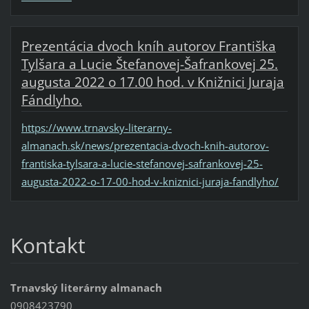
Prezentácia dvoch kníh autorov Františka
Tylšara a Lucie Štefanovej-Šafrankovej 25.
augusta 2022 o 17.00 hod. v Knižnici Juraja
Fándlyho.
https://www.trnavsky-literarny-
almanach.sk/news/prezentacia-dvoch-knih-autorov-
frantiska-tylsara-a-lucie-stefanovej-safrankovej-25-
augusta-2022-o-17-00-hod-v-kniznici-juraja-fandlyho/
Kontakt
Trnavský literárny almanach
0908423790