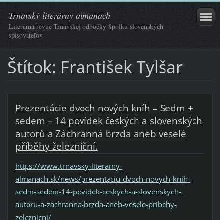
Trnavský literárny almanach
Literárna revue Trnavskej odbočky Spolku slovenských
spisovateľov
Štítok: František Tylšar
Prezentácie dvoch nových kníh – Sedm +
sedem – 14 povídek českých a slovenských
autorů a Záchranná brzda aneb veselé
příběhy železniční.
https://www.trnavsky-literarny-
almanach.sk/news/prezentaciu-dvoch-novych-knih-
sedm-sedem-14-povidek-ceskych-a-slovenskych-
autoru-a-zachranna-brzda-aneb-vesele-pribehy-
zeleznicni/