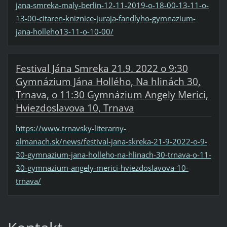
jana-smreka-maly-berlin-12-11-2019-o-18-00-13-11-o-
13-00-citaren-kniznice-juraja-fandlyho-gymnazium-
jana-holleho13-11-o-10-00/
Festival Jána Smreka 21.9. 2022 o 9:30
Gymnázium Jána Hollého, Na hlinách 30,
Trnava, o 11:30 Gymnázium Angely Merici,
Hviezdoslavova 10, Trnava
https://www.trnavsky-literarny-
almanach.sk/news/festival-jana-skreka-21-9-2022-o-9-
30-gymnazium-jana-holleho-na-hlinach-30-trnava-o-11-
30-gymnazium-angely-merici-hviezdoslavova-10-
trnava/