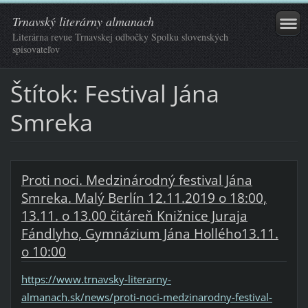
Trnavský literárny almanach
Literárna revue Trnavskej odbočky Spolku slovenských
spisovateľov
Štítok: Festival Jána
Smreka
Proti noci. Medzinárodný festival Jána
Smreka. Malý Berlín 12.11.2019 o 18:00,
13.11. o 13.00 čitáreň Knižnice Juraja
Fándlyho, Gymnázium Jána Hollého13.11.
o 10:00
https://www.trnavsky-literarny-
almanach.sk/news/proti-noci-medzinarodny-festival-