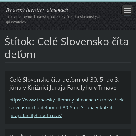
Trnavský literárny almanach
Literárna revue Trnavskej odbočky Spolku slovenských
spisovateľov
Štítok: Celé Slovensko číta
deťom
Celé Slovensko číta deťom od 30. 5. do 3.
júna v Knižnici Juraja Fándlyho v Trnave
https://www.trnavsky-literarny-almanach.sk/news/cele-
slovensko-cita-detom-od-30-5-do-3-juna-v-kniznici-
juraja-fandlyho-v-trnave/