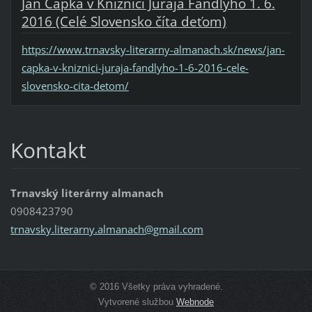
Ján Čápka v Knižnici Juraja Fándlyho 1. 6.
2016 (Celé Slovensko číta deťom)
https://www.trnavsky-literarny-almanach.sk/news/jan-
capka-v-kniznici-juraja-fandlyho-1-6-2016-cele-
slovensko-cita-detom/
Kontakt
Trnavský literárny almanach
0908423790
trnavsky
.literar
ny.alman
ach@gmai
l.com
© 2016 Všetky práva vyhradené.
Vytvorené službou
Webnode