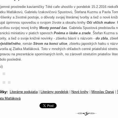
íjemné prostredie kaviarničky Tété cafe uhostilo v pondelok 15.2.2016 niekoľ
atku Matlákovú, Gabrielu Izakovičovú Spustovú, Štefana Kuzmu a Pavla Tomaš
šlienky a životné postoje, o dôvody svojej literárnej tvorby a tiež o nové kn
ujal úprimnou spoveďou o svojom živote a obsahu knihy
Oči vlčích makov
.
lozofiou svojej novej knihy
Mosty ponad čas
. Gabriela Spustová predstavila 
snickú miniatúru v piatich spevoch
Poéma o láske a zrade
. Štefan Kuzma sa
iority, a tiež o svoje knižné novinky - zbierku básní s názvom -
do zbla
, zbie
e)viditeľného
, román
Strom na konci ulice
, zbierku japoských haiku s náz
vorila aj Zlatka Matláková. Toto v mnohých ohľadoch cenné priateľské stretn
ípravou na prezentácie spomínaných kníh, no zároveň stretutím priateľov literat
bolo posledné.
i)
ítky
:
Literárne podujatia
|
Literárny pondelok
|
Nové knihy
|
Miroslav Danaj
|
ata Matláková