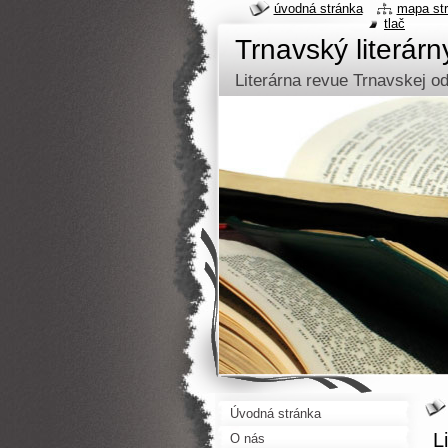
úvodná stránka
mapa st
tlač
Trnavský literár
Literárna revue Trnavskej 
Úvodná stránka
L
O nás