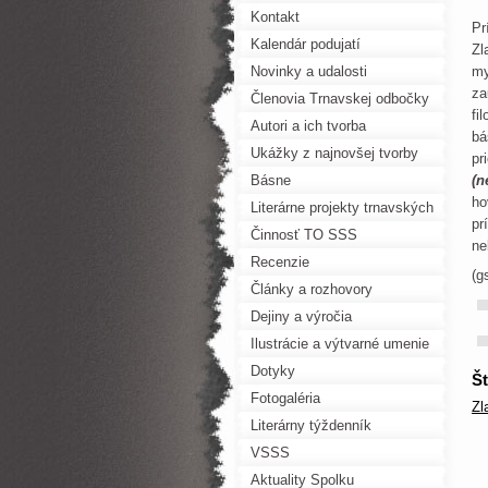
Kontakt
Pr
Kalendár podujatí
Zl
Novinky a udalosti
my
za
Členovia Trnavskej odbočky
fi
SSS
Autori a ich tvorba
bá
Ukážky z najnovšej tvorby
pr
Básne
(n
ho
Literárne projekty trnavských
pr
autorov
Činnosť TO SSS
ne
Recenzie
(gs
Články a rozhovory
Dejiny a výročia
Ilustrácie a výtvarné umenie
Dotyky
Št
Fotogaléria
Zl
Literárny týždenník
VSSS
Aktuality Spolku