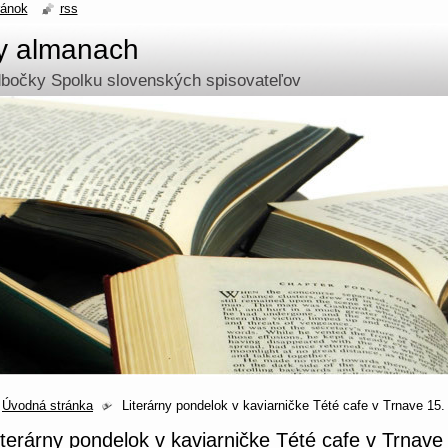
ránok
rss
ny almanach
odbočky Spolku slovenských spisovateľov
Úvodná stránka
Literárny pondelok v kaviarničke Tété cafe v Trnave 15.
iterárny pondelok v kaviarničke Tété cafe v Trnave