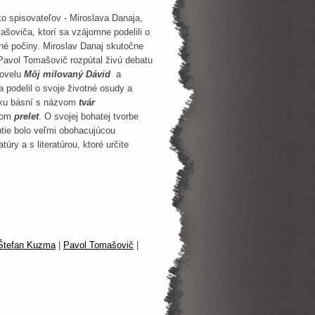
ko spisovateľov - Miroslava Danaja,
oviča, ktorí sa vzájomne podelili o
ižné počiny. Miroslav Danaj skutočne
 Pavol Tomašovič rozpútal živú debatu
novelu
Môj milovaný Dávid
a
 podelil o svoje životné osudy a
rku básní s názvom
tvár
vom
prelet
. O svojej bohatej tvorbe
utie bolo veľmi obohacujúcou
úry a s literatúrou, ktoré určite
Štefan Kuzma
|
Pavol Tomašovič
|