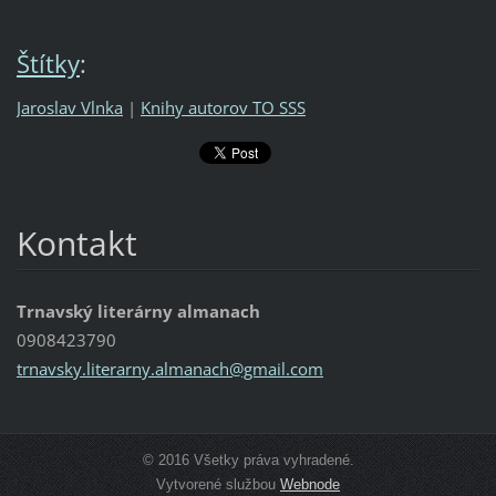
Štítky
:
Jaroslav Vlnka
|
Knihy autorov TO SSS
Kontakt
Trnavský literárny almanach
0908423790
trnavsky
.literar
ny.alman
ach@gmai
l.com
© 2016 Všetky práva vyhradené.
Vytvorené službou
Webnode