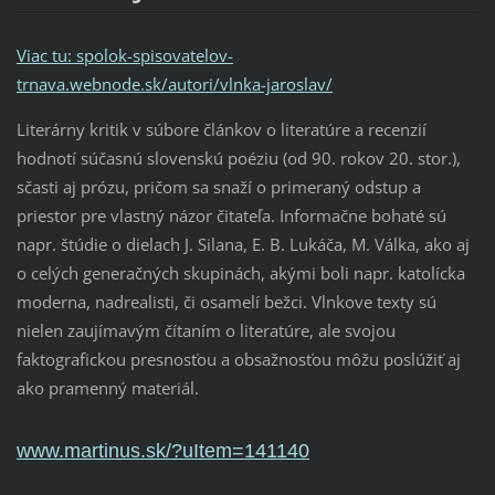
Viac tu: spolok-spisovatelov-
trnava.webnode.sk/autori/vlnka-jaroslav/
Literárny kritik v súbore článkov o literatúre a recenzií
hodnotí súčasnú slovenskú poéziu (od 90. rokov 20. stor.),
sčasti aj prózu, pričom sa snaží o primeraný odstup a
priestor pre vlastný názor čitateľa. Informačne bohaté sú
napr. štúdie o dielach J. Silana, E. B. Lukáča, M. Válka, ako aj
o celých generačných skupinách, akými boli napr. katolícka
moderna, nadrealisti, či osamelí bežci. Vlnkove texty sú
nielen zaujímavým čítaním o literatúre, ale svojou
faktografickou presnosťou a obsažnosťou môžu poslúžiť aj
ako pramenný materiál.
www.martinus.sk/?uItem=141140