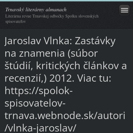
Trnavský literárny almanach
Literárna revue Trnavskej odbočky Spolku slovenských
spisovateľov
Jaroslav Vlnka: Zastávky
na znamenia (súbor
štúdií, kritických článkov a
recenzií,) 2012. Viac tu:
https://spolok-
spisovatelov-
trnava.webnode.sk/autori
/vlnka-jaroslav/