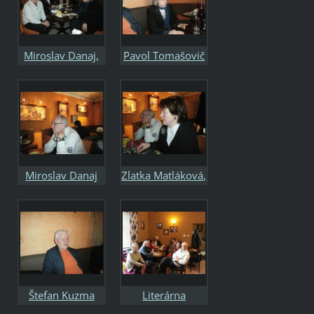
Zlatka Matlíková,
Miroslav Danaj,
Štefan Kuzma,
Miroslav Danaj,
Pavol Tomašovič
Pavol Tomašovič
Zlatka Matláková,
Gabriela
Spustová, Štefan
Kuzma a Pavol
Tomašovič v TéTé
cafe - Literárny
Miroslav Danaj
Zlatka Matláková,
pondelok
Miroslav Danaj
15.2.2016
Štefan Kuzma
Literárna
kaviareň u