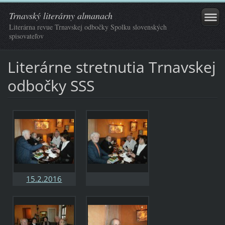
Trnavský literárny almanach
Literárna revue Trnavskej odbočky Spolku slovenských
spisovateľov
Literárne stretnutia Trnavskej
odbočky SSS
15.2.2016
Literárny
pondelok v TéTé
Café v Trnave -