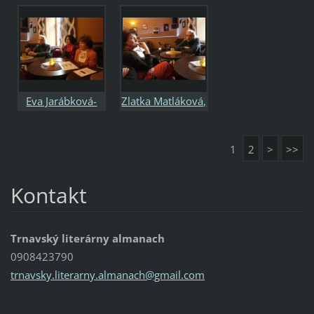
Opatovského -
Svetový deň
poézie 21.3.2016
Eva Jarábková-
Zlatka Matláková,
Chabadová,
Pavol Tomašovič
Beata Vargová
1
2
>
>>
Kuracinová,
Pavol Tomašovič
Kontakt
Trnavský literárny almanach
0908423790
trnavsky
.literar
ny.alman
ach@gmai
l.com