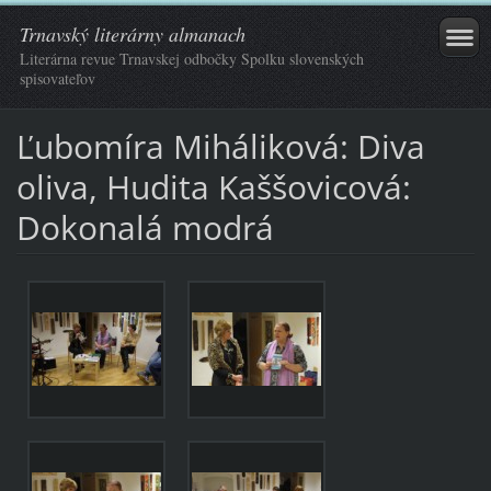
Trnavský literárny almanach
Literárna revue Trnavskej odbočky Spolku slovenských
spisovateľov
Ľubomíra Miháliková: Diva
oliva, Hudita Kaššovicová:
Dokonalá modrá