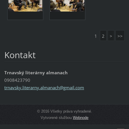
1
2
>
>>
Kontakt
Trnavský literárny almanach
0908423790
trnavsky
.literar
ny.alman
ach@gmai
l.com
© 2016 Všetky práva vyhradené.
Vytvorené službou
Webnode