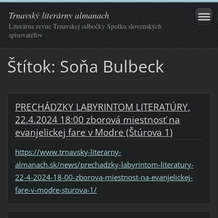
Trnavský literárny almanach
Literárna revue Trnavskej odbočky Spolku slovenských
spisovateľov
Štítok: Soňa Bulbeck
PRECHÁDZKY LABYRINTOM LITERATÚRY,
22.4.2024 18:00 zborová miestnosť na
evanjelickej fare v Modre (Štúrova 1)
https://www.trnavsky-literarny-
almanach.sk/news/prechadzky-labyrintom-literatury-
22-4-2024-18-00-zborova-miestnost-na-evanjelickej-
fare-v-modre-sturova-1/