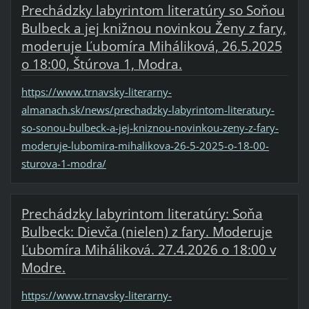
Prechádzky labyrintom literatúry so Soňou
Bulbeck a jej knižnou novinkou Ženy z fary,
moderuje Ľubomíra Miháliková, 26.5.2025
o 18:00, Štúrova 1, Modra.
https://www.trnavsky-literarny-
almanach.sk/news/prechadzky-labyrintom-literatury-
so-sonou-bulbeck-a-jej-kniznou-novinkou-zeny-z-fary-
moderuje-lubomira-mihalikova-26-5-2025-o-18-00-
sturova-1-modra/
Prechádzky labyrintom literatúry: Soňa
Bulbeck: Dievča (nielen) z fary. Moderuje
Ľubomíra Miháliková. 27.4.2026 o 18:00 v
Modre.
https://www.trnavsky-literarny-