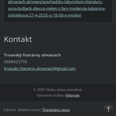
almanach.sk/news/prechadzky-labyrintom-literatury-
sona-bulbeck-dievca-nielen-z-fary-moderuje-lubomira-
mihalikova-27-4-2026-o-18-00-v-modre/
Kontakt
Trnavský literárny almanach
0908423790
trnavsky
.literar
ny.alman
ach@gmai
l.com
© 2016 Všetky práva vyhradené.
Vytvorené službou
Webnode
Zobraziť:
Mobilnú verziu
|
Štandardnú verziu