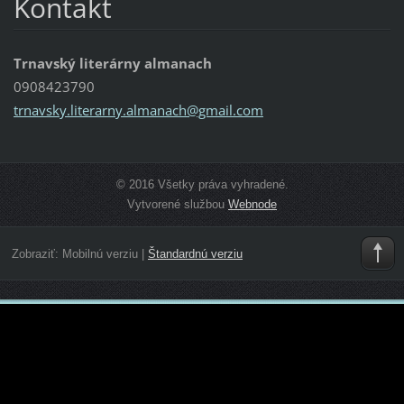
Kontakt
Trnavský literárny almanach
0908423790
trnavsky
.literar
ny.alman
ach@gmai
l.com
© 2016 Všetky práva vyhradené.
Vytvorené službou
Webnode
Zobraziť:
Mobilnú verziu
|
Štandardnú verziu