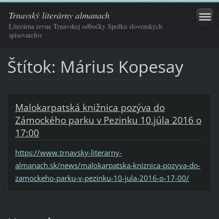
Trnavský literárny almanach
Literárna revue Trnavskej odbočky Spolku slovenských
spisovateľov
Štítok: Márius Kopesay
Malokarpatská knižnica pozýva do
Zámockého parku v Pezinku 10.júla 2016 o
17:00
https://www.trnavsky-literarny-
almanach.sk/news/malokarpatska-kniznica-pozyva-do-
zamockeho-parku-v-pezinku-10-jula-2016-o-17-00/