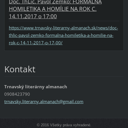
Doc. ThLic. Pavol Zemko: FORMÁLNA
HOMILETIKA A HOMÍLIE NA ROK C.
14.11.2017 o 17:00
https://www.trnavsky-literarny-almanach.sk/news/doc-
thlic-pavol-zemko-formalna-homiletika-a-homilie-na-
rok-c-14-11-2017-o-17-00/
Kontakt
Trnavský literárny almanach
0908423790
trnavsky
.literar
ny.alman
ach@gmai
l.com
© 2016 Všetky práva vyhradené.