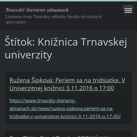
Trnavský literárny almanach
Literárna revue Trnavskej odbočky Spolku slovenských
spisovateľov
Štítok: Knižnica Trnavskej
univerzity
Ružena Šipková: Periem sa na tridsiatke. V
Univerzitnej knižnici 3.11.2016 o 17:00
https://www.trnavsky-literarny-
almanach.sk/news/ruzena-sipkova-periem-sa-na-
tridsiatke-v-univerzitnej-kniznici-3-11-2016-o-17-00/