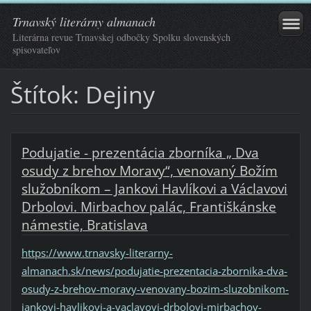
Trnavský literárny almanach
Literárna revue Trnavskej odbočky Spolku slovenských
spisovateľov
Štítok: Dejiny
Podujatie - prezentácia zborníka „ Dva
osudy z brehov Moravy“, venovaný Božím
služobníkom – Jankovi Havlíkovi a Václavovi
Drbolovi. Mirbachov palác, Františkánske
námestie, Bratislava
https://www.trnavsky-literarny-
almanach.sk/news/podujatie-prezentacia-zbornika-dva-
osudy-z-brehov-moravy-venovany-bozim-sluzobnikom-
jankovi-havlikovi-a-vaclavovi-drbolovi-mirbachov-