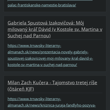
palac-frantiskanske-namestie-bratislava/
Gabriela Spustová Izakovičová: Môj
milovaný kráľ Dávid (v Kostole sv. Martina v
Suchej nad Parnou)
https://www.trnavsky-literarny-
almanach.sk/news/prezentacia-novely-gabriely-
spustovej-izakovicovej-moj-milovany-kral-david-v-
kostole-sv-martina-v-suchej-nad-parnou/
Milan Zach Kučera - Tajomstvo tretej ríše
(čitáreň KJF)
https://www.trnavsky-literarny-
almanach.sk/news/kniznica-juraja-fandlyho-pozyva-