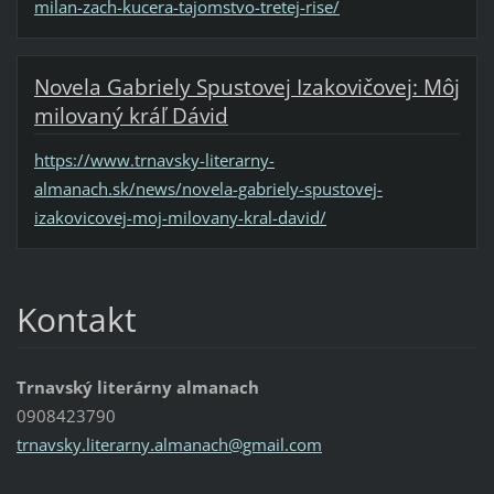
milan-zach-kucera-tajomstvo-tretej-rise/
Novela Gabriely Spustovej Izakovičovej: Môj
milovaný kráľ Dávid
https://www.trnavsky-literarny-
almanach.sk/news/novela-gabriely-spustovej-
izakovicovej-moj-milovany-kral-david/
Kontakt
Trnavský literárny almanach
0908423790
trnavsky
.literar
ny.alman
ach@gmai
l.com