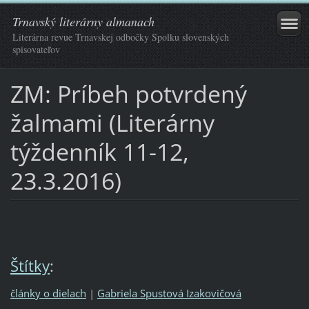
Trnavský literárny almanach
Literárna revue Trnavskej odbočky Spolku slovenských
spisovateľov
ZM: Príbeh potvrdený
žalmami (Literárny
týždenník 11-12,
23.3.2016)
Štítky
:
články o dielach
|
Gabriela Spustová Izakovičová