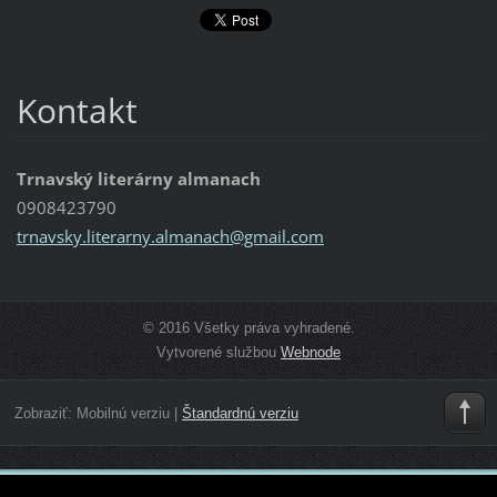
Kontakt
Trnavský literárny almanach
0908423790
trnavsky
.literar
ny.alman
ach@gmai
l.com
© 2016 Všetky práva vyhradené.
Vytvorené službou
Webnode
Zobraziť:
Mobilnú verziu
|
Štandardnú verziu