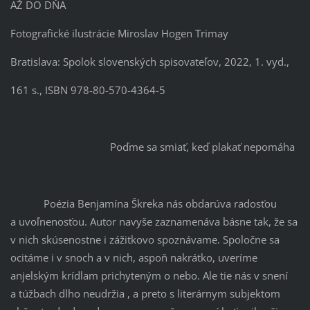
AŽ DO DŇA
Fotografické ilustrácie Miroslav Hogen Trimay
Bratislava: Spolok slovenských spisovateľov, 2022, 1. vyd.,
161 s., ISBN 978-80-570-4364-5
Poďme sa smiať, keď plakať nepomáha
Poézia Benjamína Škreka nás obdarúva radosťou
a uvoľnenosťou. Autor navyše zaznamenáva básne tak, že sa
v nich skúsenostne i zážitkovo spoznávame. Spoločne sa
ocitáme i v snoch a v nich, aspoň nakrátko, uveríme
anjelským krídlam prichyteným o nebo. Ale tie nás v snení
a túžbach dlho neudržia , a preto s literárnym subjektom