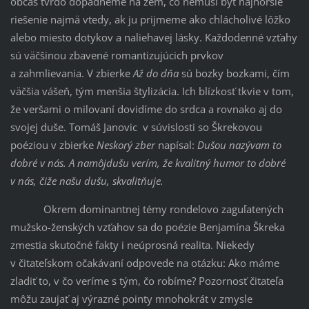
občas tvrdo dopadneme na zem, čo nemusí byť najhoršie
riešenie najmä vtedy, ak ju prijmeme ako chlácholivé lôžko
alebo miesto dotykov a naliehavej lásky. Každodenné vzťahy
sú väčšinou zbavené romantizujúcich prvkov
a zahmlievania. V zbierke
Až do dňa
sú bozky bozkami, čím
väčšia vášeň, tým menšia štylizácia. Ich blízkosť tkvie v tom,
že veršami o milovaní dovidíme do srdca a rovnako aj do
svojej duše. Tomáš Janovic v súvislosti so Škrekovou
poéziou v zbierke
Neskorý zber
napísal:
Dušou nazývam to
dobré v nás. A namôjdušu verím, že kvalitný humor to dobré
v nás, čiže našu dušu, skvalitňuje.
Okrem dominantnej témy rondelovo zaguľatených
mužsko-ženských vzťahov sa do poézie Benjamína Škreka
zmestia skutočné fakty i neúprosná realita. Niekedy
v čitateľskom očakávaní odpovede na otázku: Ako máme
zladiť to, v čo veríme s tým, čo robíme? Pozornosť čitateľa
môžu zaujať aj výrazné pointy mnohokrát v zmysle