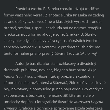
Poetickú tvorbu B. Škreka charakterizujú tradičné
formy viazaného verša . Z anotácie Erika Kriššáka na zadnej
strane obálky sa dozvedáme o klasických výrazoch rondel,
ritornel, sestína, rispet... nezabúda ani na najrozšírenejšiu
lyrickú žánrovú formu akou je sonet (znelka). B. Škreko
znelky niekedy spája a vytvára cyklus pätnástich tvoriaci
sonetový veniec s 210 veršami. V predmetnej zbierke má
tento formálne prísno-presný útvar názov
Lístok na máj.
Autor je básnik, aforista, rozhlasový a divadelný
dramatik, publicista, novinár, bloger a humorista. Ak je
humor (z lat.) vlaha, vlhkosť,
tak aj poézia v aktuálnom
súbore básní je rozšantená a šťavnatá, žblnkocú v nej slovné
hry, novotvary a pomyselne ju napĺňajú vodou vo všetkých
skupenstvách, bez ktorej nemožno žiť. Literárne dielo
umelecky dopĺňajú fotografické ilustrácie
Miroslava Hogena
Trimaya.
Grafické a technické spracovanie Jozefa Šelestiaka