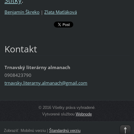
Štítky
:
Benjamín Škreko
|
Zlata Matláková
Kontakt
Trnavský literárny almanach
0908423790
trnavsky
.literar
ny.alman
ach@gmai
l.com
© 2016 Všetky práva vyhradené.
Vytvorené službou
Webnode
Zobraziť:
Mobilnú verziu
|
Štandardnú verziu