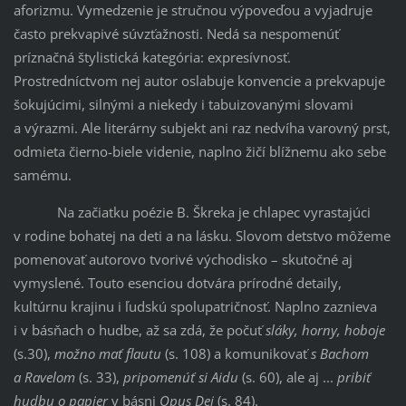
aforizmu. Vymedzenie je stručnou výpoveďou a vyjadruje
často prekvapivé súvzťažnosti. Nedá sa nespomenúť
príznačná štylistická kategória: expresívnosť.
Prostredníctvom nej autor oslabuje konvencie a prekvapuje
šokujúcimi, silnými a niekedy i tabuizovanými slovami
a výrazmi. Ale literárny subjekt ani raz nedvíha varovný prst,
odmieta čierno-biele videnie, naplno žičí blížnemu ako sebe
samému.
Na začiatku poézie B. Škreka je chlapec vyrastajúci
v rodine bohatej na deti a na lásku. Slovom detstvo môžeme
pomenovať autorovo tvorivé východisko – skutočné aj
vymyslené. Touto esenciou dotvára prírodné detaily,
kultúrnu krajinu i ľudskú spolupatričnosť. Naplno zaznieva
i v básňach o hudbe, až sa zdá, že počuť
sláky, horny, hoboje
(s.30),
možno mať flautu
(s. 108) a komunikovať
s Bachom
a Ravelom
(s. 33),
pripomenúť si Aidu
(s. 60), ale aj ...
pribiť
hudbu o papier
v básni
Opus Dei
(s. 84).