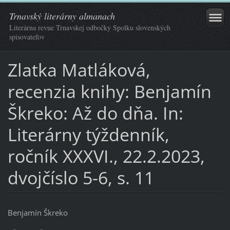
Trnavský literárny almanach
Literárna revue Trnavskej odbočky Spolku slovenských
spisovateľov
Zlatka Matláková,
recenzia knihy: Benjamín
Škreko: Až do dňa. In:
Literárny týždenník,
ročník XXXVI., 22.2.2023,
dvojčíslo 5-6, s. 11
Benjamín Škreko