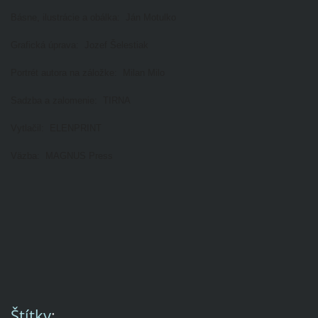
Básne, ilustrácie a obálka: Ján Motulko
Grafická úprava: Jozef Šelestiak
Portrét autora na záložke: Milan Milo
Sadzba a zalomenie: TIRNA
Vytlačil: ELENPRINT
Väzba: MAGNUS Press
Štítky
: