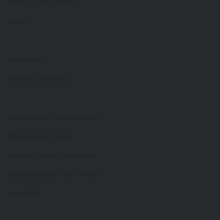
A visia v tvojom strede
milosti.
Ján Motulko
NA BOŽEJ BRÚSKE
Vydané vďaka finančnej podpore
Klubu priateľov Trnavy
a Nadácie Trnava Trnavčanom
vo vydavateľstve Tirna v Trnave
v roku 2005