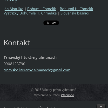
Ján Motulko
|
Bohumil Chmelík
|
Bohumil H. Chmelík
|
Výstrižky Bohumila H. Chmelíka
|
Slovenskí básnici
Kontakt
Trnavský literárny almanach
0908423790
trnavsky
.literar
ny.alman
ach@gmai
l.com
© 2016 Všetky práva vyhradené.
Vytvorené službou
Webnode