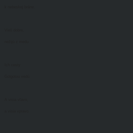
k nebeskej bráne.
Vieš dobre,
nežijú z medu.
Ich cesty
Golgotou vedú.
A visia vľavo,
a visia vpravo.