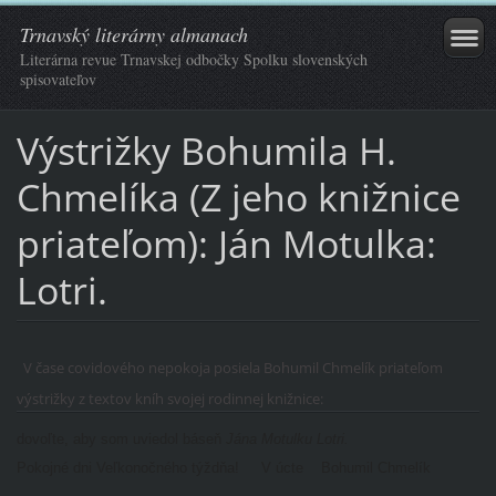
Trnavský literárny almanach
Literárna revue Trnavskej odbočky Spolku slovenských
spisovateľov
Výstrižky Bohumila H.
Chmelíka (Z jeho knižnice
priateľom): Ján Motulka:
Lotri.
V čase covidového nepokoja posiela Bohumil Chmelík priateľom
výstrižky z textov kníh svojej rodinnej knižnice:
dovoľte, aby som uviedol báseň
Jána Motulku Lotri.
Pokojné dni Veľkonočného týždňa! V úcte Bohumil Chmelík