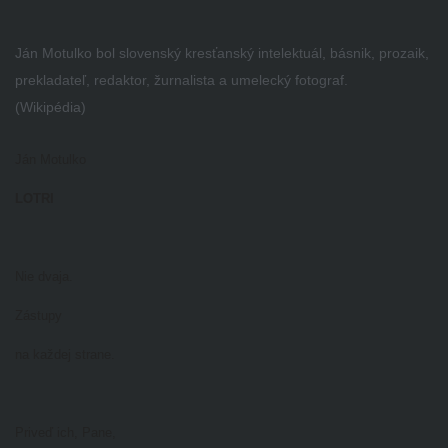
Ján Motulko bol slovenský kresťanský intelektuál, básnik, prozaik,
prekladateľ, redaktor, žurnalista a umelecký fotograf.
(Wikipédia)
Ján Motulko
LOTRI
Nie dvaja.
Zástupy
na každej strane.
Priveď ich, Pane,