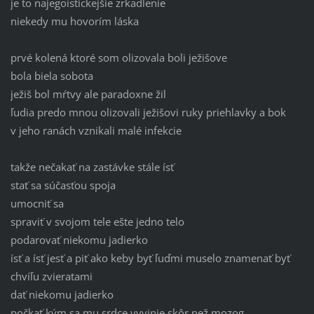
je to najegoistickejšie zrkadlenie
niekedy mu hovorím láska
prvé kolená ktoré som olizovala boli ježišove
bola biela sobota
ježiš bol mŕtvy ale paradoxne žil
ľudia predo mnou olizovali ježišovi ruky priehlavky a bok
v jeho ranách vznikali malé infekcie
takže nečakať na zastávke stále ísť
stať sa súčasťou spoja
umocniť sa
spraviť v svojom tele ešte jedno telo
podarovať niekomu jadierko
ísť a ísť jesť a piť ako keby byť ľuďmi muselo znamenať byť
chvíľu zvieratami
dať niekomu jadierko
počkať kým sa mu srdce vyvinie skôr než mozog