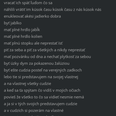
vracať ich späť ľuďom čo sa
náhlili vrátiť im kúsok času kúsok času z nás kúsok nás
enukleovať akési jadierko dobra
byť jablko
mať plné hrdlo jabĺk
mať plné hrdlo kolien
mať plnú stopku ale neprestať ísť
piť za seba a piť za všetkých a nikdy neprestať
mať pozvánku od dna a nechať plytkosť za sebou
byť úzky dym za pokazenou žalúziou
byť ešte cudzia posteľ na verejných zadkoch
lebo tie si predstavujem na svojej vlastnej
a na vlastnej všetky cudzie
a keď sa ťa spýtam čo vidíš v mojich očiach
povieš že všetko to čo sa vidieť nesmie nemá
a ja si v tých svojich predstavujem cudzie
a v cudzích si pozerám na vlastné