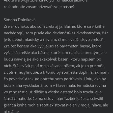
rozhodnutie zosumarizovať svoje básne?
Simona Dolníková:
Zrela rovnako, ako som zrela aj ja. Básne, ktoré sa v knihe
nachádzajú, som písala ako devätnásť- až dvadsaťročná, čiže
je to debut mladícky a neviem, či mu svedčí slovo zrelosť.
Zrelosť beriem ako vyvíjajúci sa parameter, básne, ktoré
vyšli, sú zrelšie ako básne, ktoré som napísala predtým, ale
budú naivnejšie ako akákoľvek báseň, ktorú napíšem po
nich. Stále však platí moja zásada: píšem, ak je to pre mňa
životne nevyhnutné, a k tomu by som ešte doplnila: ak mám
čo povedať. A takúto potrebu som pociťovala. Líniu, ako by
bola kniha vyskladaná, som v hlave mala, tematická rovina
vo mne rástla už dlhšie a všetko ostatné bolo trochu aj o
šťastí či náhode, že ma oslovil pán Tazberík, že sa schválil
grant a kniha mohla začať existovať nielen v mojej hlave, ale
aj reálne.