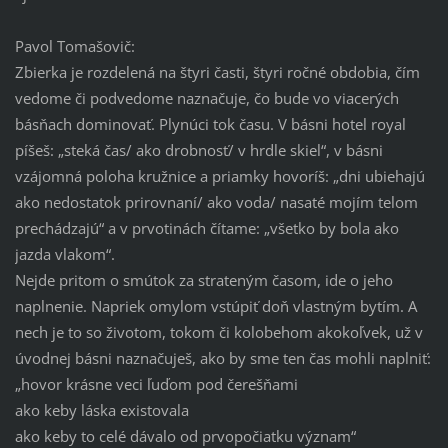
Pavol Tomašovič:
Zbierka je rozdelená na štyri časti, štyri ročné obdobia, čím
vedome či podvedome naznačuje, čo bude vo viacerých
básňach dominovať. Plynúci tok času. V básni hotel royal
píšeš: „steká čas/ ako drobnosť/ v hrdle skiel“, v básni
vzájomná poloha kružnice a priamky hovoríš: „dni ubiehajú
ako nedostatok prirovnaní/ ako voda/ nasaté mojím telom
prechádzajú“ a v prvotinách čítame: „všetko by bola ako
jazda vlakom“.
Nejde pritom o smútok za strateným časom, ide o jeho
naplnenie. Napriek omylom vstúpiť doň vlastným bytím. A
nech je to so životom, tokom či kolobehom akokoľvek, už v
úvodnej básni naznačuješ, ako by sme ten čas mohli naplniť:
„hovor krásne veci ľuďom pod čerešňami
ako keby láska existovala
ako keby to celé dávalo od prvopočiatku význam“