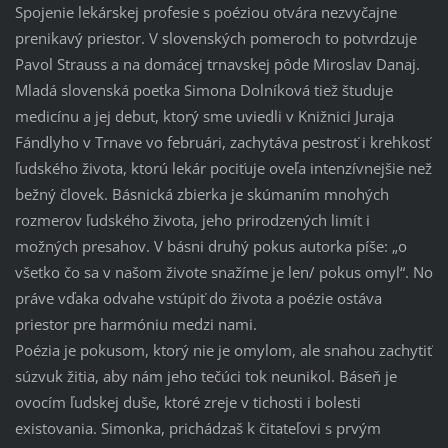
Spojenie lekárskej profesie s poéziou otvára nezvyčajne
prenikavý priestor. V slovenských pomeroch to potvrdzuje
Pavol Strauss a na domácej trnavskej pôde Miroslav Danaj.
Mladá slovenská poetka Simona Dolníková tiež študuje
medicínu a jej debut, ktorý sme uviedli v Knižnici Juraja
Fándlyho v Trnave vo februári, zachytáva pestrosť i krehkosť
ľudského života, ktorú lekár pociťuje oveľa intenzívnejšie než
bežný človek. Básnická zbierka je skúmaním mnohých
rozmerov ľudského života, jeho prirodzených limít i
možných presahov. V básni druhý pokus autorka píše: „o
všetko čo sa v našom živote snažíme je len/ pokus omyl“. No
práve vďaka odvahe vstúpiť do života a poézie ostáva
priestor pre harmóniu medzi nami.
Poézia je pokusom, ktorý nie je omylom, ale snahou zachytiť
súzvuk žitia, aby nám jeho tečúci tok neunikol. Báseň je
ovocím ľudskej duše, ktoré zreje v tichosti i bolesti
existovania. Simonka, prichádzaš k čitateľovi s prvým