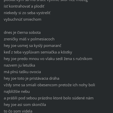
ísť kontrahovať a plodiť
niekedy si zo seba vystreliť
vybuchnúť smiechom
dnes je čierna sobota
zreničky máš v polmesiacoch
hey joe usmej sa kyslý pomaranč
keď z teba vypľúvam semiačka a kôstky
hey joe predo mnou vo vlaku sedí žena s ručníkom
nazvem ju letuška
má plnú tašku ovocia
hey joe toto je pristávacia dráha
vždy sme sa smiali obesencom pretože ich nohy boli
najbližšie nebu
a prášili pod sebou prázdno ktoré bolo súdené nám
hey joe asi som skončila
to čo som videla