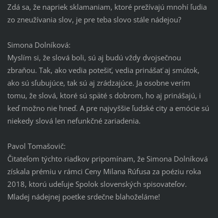
Zdá sa, že napriek sklamaniam, ktoré prežívajú mnohí ľudia
zo zneužívania slov, je pre teba slovo stále nádejou?
Simona Dolníková:
Myslím si, že slová boli, sú aj budú vždy dvojsečnou
zbraňou. Tak, ako vedia potešiť, vedia prinášať aj smútok,
ako sú sľubujúce, tak sú aj zrádzajúce. Ja osobne verím
tomu, že slová, ktoré sú späté s dobrom, ho aj prinášajú, i
keď možno nie hneď. A pre najvyššie ľudské city a emócie sú
niekedy slová len nefunkčné zariadenia.
Pavol Tomašovič:
Čitateľom týchto riadkov pripomínam, že Simona Dolníková
získala prémiu v rámci Ceny Milana Rúfusa za poéziu roka
2018, ktorú udeľuje Spolok slovenských spisovateľov.
Mladej nádejnej poetke srdečne blahoželáme!