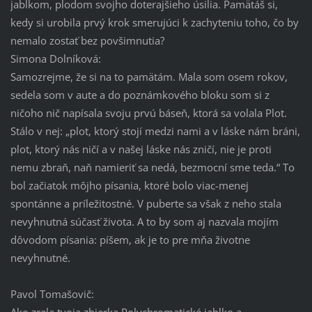
jablkom, plodom svojho doterajšieho úsilia. Pamätáš si,
kedy si urobila prvý krok smerujúci k zachyteniu toho, čo by
nemalo zostať bez povšimnutia?
Simona Dolníková:
Samozrejme, že si na to pamätám. Mala som osem rokov,
sedela som v aute a do poznámkového bloku som si z
ničoho nič napísala svoju prvú báseň, ktorá sa volala Plot.
Stálo v nej: „plot, ktorý stojí medzi nami a v láske nám bráni,
plot, ktorý nás ničí a v našej láske nás zničí, nie je proti
nemu zbraň, naň namieriť sa nedá, bezmocní sme teda.“ To
bol začiatok môjho písania, ktoré bolo viac-menej
spontánne a príležitostné. V puberte sa však z neho stala
nevyhnutná súčasť života. A to by som aj nazvala mojím
dôvodom písania: píšem, ak je to pre mňa životne
nevyhnutné.
Pavol Tomašovič:
Ako zrela tvoja zbierka Polychromatické jablko a