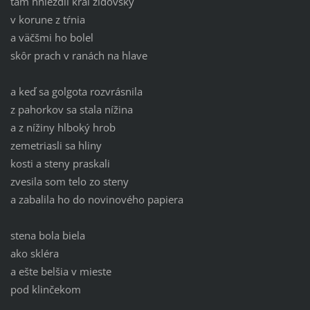
tam hniezdil kráľ židovský
v korune z tŕnia
a väčšmi ho bolel
skôr prach v ranách na hlave
a keď sa golgota rozvrásnila
z pahorkov sa stala nížina
a z nížiny hlboký hrob
zemetriasli sa hliny
kosti a steny praskali
zvesila som telo zo steny
a zabalila ho do novinového papiera
stena bola biela
ako skléra
a ešte belšia v mieste
pod klinčekom