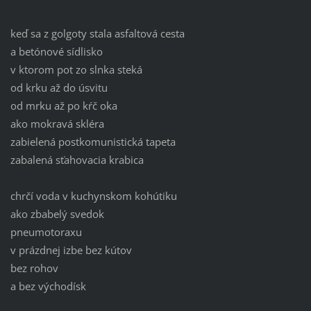
keď sa z golgoty stala asfaltová cesta
a betónové sídlisko
v ktorom pot zo slnka steká
od krku až do úsvitu
od mrku až po kŕč oka
ako mokravá skléra
zabielená postkomunistická tapeta
zabalená sťahovacia krabica
chrčí voda v kuchynskom kohútiku
ako zbabelý svedok
pneumotoraxu
v prázdnej izbe bez kútov
bez rohov
a bez východísk