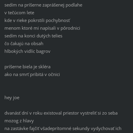
sedím na príšerne zaprášenej podlahe
v tečúcom lete
kde v rieke pokrstili pochybnosť
menom ktoré mi napísali v pôrodnici
sedím na konci dutých telies
čo čakajú na obsah
hlbokých vidlíc bagrov
príšerne biela je skléra
ako na smrť pribitá v očnici
hey joe
dvanásť dní v roku existoval priestor vystreliť si zo seba
mozog z hlavy
na zastávke fajčiť všadeprítomné sekundy vydychovať ich