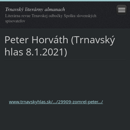
Trnavský literárny almanach
Literárna revue Trnavskej odbočky Spolku slovenských
spisovateľov
Peter Horváth (Trnavský
hlas 8.1.2021)
www.trnavskyhlas.sk/.../29909-zomrel-peter.../