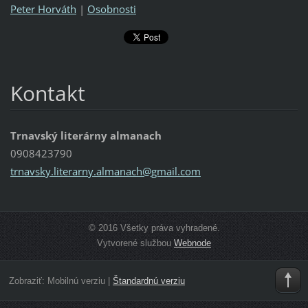
Peter Horváth
|
Osobnosti
Kontakt
Trnavský literárny almanach
0908423790
trnavsky
.literar
ny.alman
ach@gmai
l.com
© 2016 Všetky práva vyhradené.
Vytvorené službou
Webnode
Zobraziť:
Mobilnú verziu
|
Štandardnú verziu