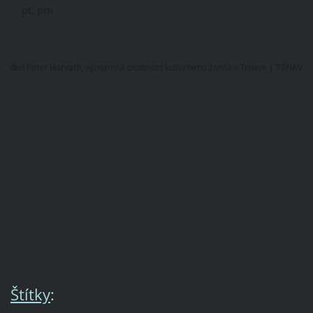
pt, pm
Štítky
: