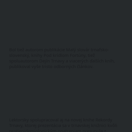
Bol tiež autorom publikácie Malý slovár trnafsko-
slovenský, knihy Pod krídlom Fortúny, tiež 
spoluautorom Dejín Trnavy a viacerých ďalších kníh, 
publikoval vyše tristo odborných článkov.
Lektorsky spolupracoval aj na novej knihe Rekordy 
Trnavy, ktorej prezentácia sa v trnavskej knižnici kvôli 
protiepidemiologickým opatreniam presunula z 