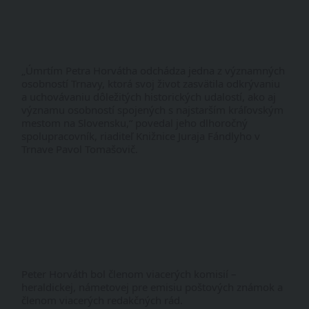
„Úmrtím Petra Horvátha odchádza jedna z významných 
osobností Trnavy, ktorá svoj život zasvätila odkrývaniu 
a uchovávaniu dôležitých historických udalostí, ako aj 
významu osobností spojených s najstarším kráľovským 
mestom na Slovensku,“ povedal jeho dlhoročný 
spolupracovník, riaditeľ Knižnice Juraja Fándlyho v 
Trnave Pavol Tomašovič.
Peter Horváth bol členom viacerých komisií – 
heraldickej, námetovej pre emisiu poštových známok a 
členom viacerých redakčných rád.