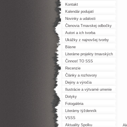
Kontakt
Kalendár podujatí
Novinky a udalosti
Členovia Trnavskej odbočky
SSS
Autori a ich tvorba
Ukážky z najnovšej tvorby
Básne
Literárne projekty trnavských
autorov
Činnosť TO SSS
Recenzie
Články a rozhovory
Dejiny a výročia
Ilustrácie a výtvarné umenie
Dotyky
Fotogaléria
Literárny týždenník
VSSS
Aktuality Spolku
Ak