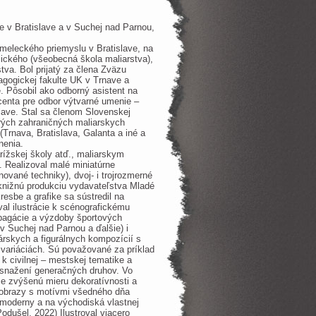
e v Bratislave a v Suchej nad Parnou,
meleckého priemyslu v Bratislave, na
mického (všeobecná škola maliarstva),
tva. Bol prijatý za člena Zväzu
ogickej fakulte UK v Trnave a
e. Pôsobil ako odborný asistent na
centa pre odbor výtvarné umenie –
slave. Stal sa členom Slovenskej
rých zahraničných maliarskych
Trnava, Bratislava, Galanta a iné a
enenia.
arížskej školy atď., maliarskym
. Realizoval malé miniatúrne
ované techniky), dvoj- i trojrozmerné
pre knižnú produkciu vydavateľstva Mladé
kresbe a grafike sa sústredil na
al ilustrácie k scénografickému
ropagácie a výzdoby športových
v Suchej nad Parnou a ďalšie) i
nárskych a figurálnych kompozícií s
 variáciách. Sú považované za príklad
l k civilnej – mestskej tematike a
h snažení generačných druhov. Vo
me zvýšenú mieru dekoratívnosti a
a obrazy s motívmi všedného dňa
 moderny a na východiská vlastnej
odušel, 2022) Ilustroval viacero