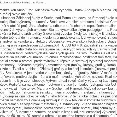
8. októbra 1940 v Suchej nad Parnou.
manželkou Annou, rod. Michalčákovou vychovali synov Andreja a Martina. Žij
e má aj svoje ateliéry.
 ukončení Základnej školy v Suchej nad Parnou študoval na Strednej škole u
sokej škole výtvarných umení v Bratislave v ateliéri profesora Ladislava Če
skôr v ateliéri prof. Jána Mudrocha odbor portrétneho a kompozičného maliars
ovenských výtvarných umelcov. Stal sa vysokoškolským pedagógom na Pedag
skôr na Fakulte architektúry Slovenskej vysokej školy technickej v Bratislav
tedre teórie a dejín umenia, kreslenia a modelovania. Bol vymenovaný za do
liarstvo na Fakulte architektúry Slovenskej vysokej školy technickej v Brati
tvarnej únie a predsedom združenia ART CLUB 60 + 8. Zúčastnil sa na viace
mpóziách. Jeho diela boli vystavené na viacerých výstavách výtvarných diel (
 súčasťou fondu výtvarných diel viacerých galérií. Za svoju tvorbu získal oc
oberal sa realistickou maľbou, tvorbou impresionistov, postimpresionistov, P
nzualizmom a tvorbou predstaviteľov európskej a svetovej výtvarnej moderny
perimenty – výtvarné projekty komorného typu (maľby, kresby, grafiky, kombin
alizácie. Tvoril aj v oblasti úžitkovej grafiky a knižnej ilustrácie (ilustroval 
tá v Bratislave). V jeho tvorbe vidíme krajinársky a figurálny žáner. V maľbe, 
latňovanie motívu dvojíc – žena a muž – svadobných párov, neviest. Realizov
zadiu filmu Bije zvon slobody. Vytvoril a realizoval návrhy výtvarnej časti p
eálov. Podieľal sa na výtvarnom dotvorení viacerých budov (vstupná hala OU 
vrhov vitráží (Kostol sv. Martina v Suchej nad Parnou). Maľoval obrazy kraji
tívmi lúk, polí, stromov a ženských figúr v početných farebných a tvarových
v. „po-impresionistickej periódy“ v jeho tvorbe. V tematickej oblasti sa prikloni
rpaniu námetov zo slovenskej ľudovej kultúry – folklóru v kontexte súdobýc
ojich dielach sa vyjadroval metaforicky a symbolicky. V jeho maľbách nájde
rebného výrazu, kompozičnej vyváženosti v štruktúre obrazu, krajinomaľby 
ivilizmus). Súčasne sa zameral na reaktualizáciu odkazu európskej výtvarnej
orby zo 60. rokov 20. storočia (obraz ako antitéza harmónie a disharmónie). (P