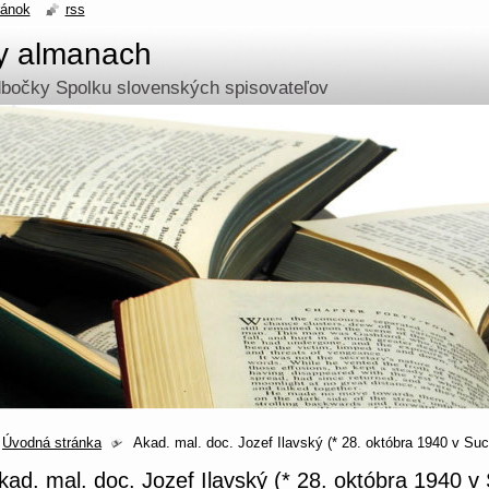
ránok
rss
ny almanach
odbočky Spolku slovenských spisovateľov
Úvodná stránka
Akad. mal. doc. Jozef Ilavský (* 28. októbra 1940 v Su
kad. mal. doc. Jozef Ilavský (* 28. októbra 1940 v