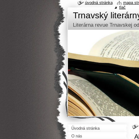
úvodná stránka
mapa st
tlač
Trnavský literár
Literárna revue Trnavskej 
Úvodná stránka
A
O nás