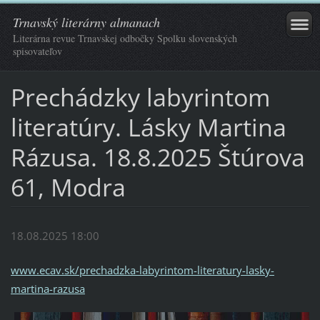
Trnavský literárny almanach
Literárna revue Trnavskej odbočky Spolku slovenských
spisovateľov
Prechádzky labyrintom
literatúry. Lásky Martina
Rázusa. 18.8.2025 Štúrova
61, Modra
18.08.2025 18:00
www.ecav.sk/prechadzka-labyrintom-literatury-lasky-
martina-razusa