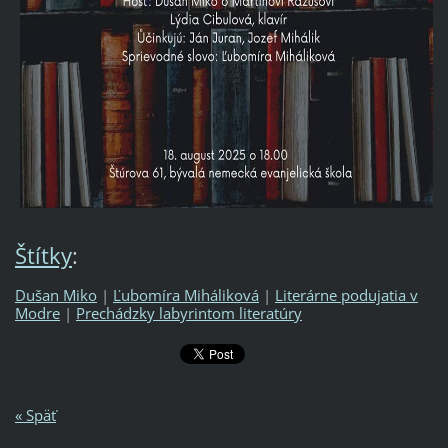
Štítky
:
Dušan Miko
|
Ľubomíra Miháliková
|
Literárne podujatia v
Modre
|
Prechádzky labyrintom literatúry
« Späť