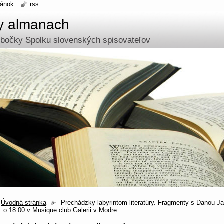
ránok
rss
ny almanach
odbočky Spolku slovenských spisovateľov
Úvodná stránka
Prechádzky labyrintom literatúry. Fragmenty s Danou J
. o 18:00 v Musique club Galerii v Modre.