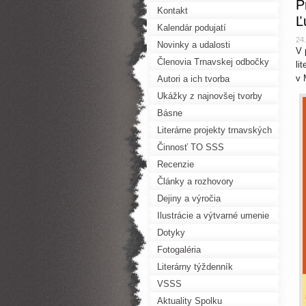
P
Kontakt
Ľ
Kalendár podujatí
24
Novinky a udalosti
V 
Členovia Trnavskej odbočky
li
v 
SSS
Autori a ich tvorba
Ukážky z najnovšej tvorby
Básne
Literárne projekty trnavských
autorov
Činnosť TO SSS
Recenzie
Články a rozhovory
Dejiny a výročia
Ilustrácie a výtvarné umenie
Dotyky
Fotogaléria
Literárny týždenník
VSSS
Aktuality Spolku