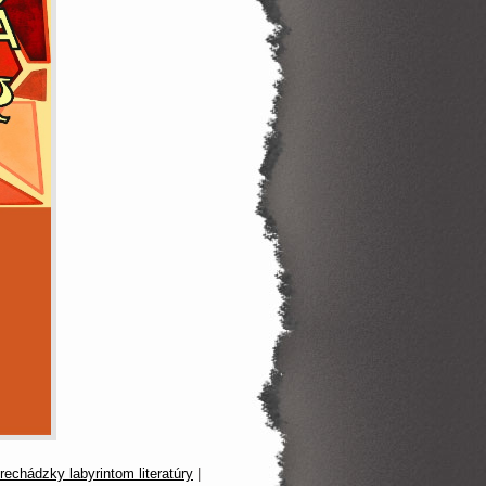
rechádzky labyrintom literatúry
|