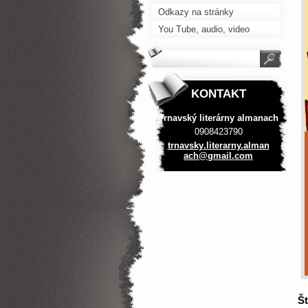
slovenských spisovateľov
Odkazy na stránky
You Tube, audio, video
KONTAKT
Trnavský literárny almanach
0908423790
trnavsky
.literar
ny.alman
ach@gmai
l.com
Št