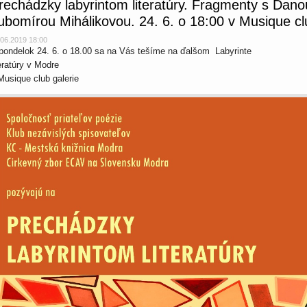
rechádzky labyrintom literatúry. Fragmenty s Dan
ubomírou Mihálikovou. 24. 6. o 18:00 v Musique cl
.06.2019 18:00
pondelok 24. 6. o 18.00 sa na Vás tešíme na ďalšom Labyrinte
teratúry v Modre
Musique club galerie