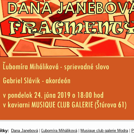
ítky
:
Dana Janebová
|
Ľubomíra Miháliková
|
Musique club galerie Modra
|
P