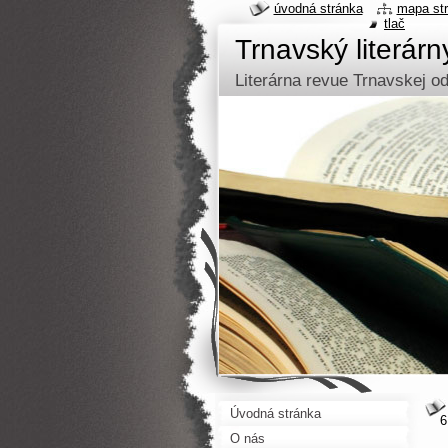
úvodná stránka
mapa st
tlač
Trnavský literár
Literárna revue Trnavskej 
Úvodná stránka
6
O nás