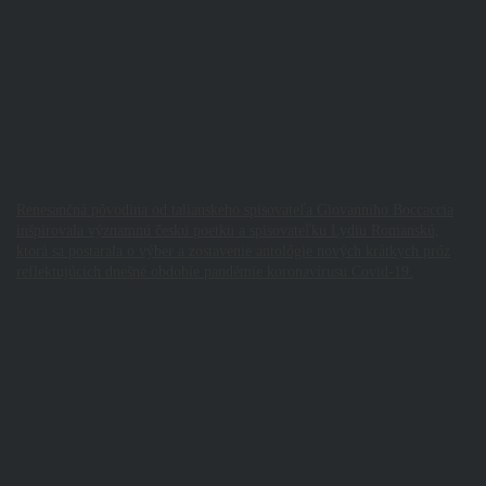
Renesančná pôvodina od talianskeho spisovateľa Giovanniho Boccaccia
inšpirovala významnú českú poetku a spisovateľku Lydiu Romanskú,
ktorá sa postarala o výber a zostavenie antológie nových krátkych próz
reflektujúcich dnešné obdobie pandémie koronavírusu Covid-19.