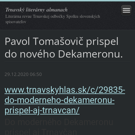
Trnavský literárny almanach
Literárna revue Trnavskej odbočky Spolku slovenských
spisovateľov
Pavol Tomašovič prispel
do nového Dekameronu.
29.12.2020 06:50
www.trnavskyhlas.sk/c/29835-
do-moderneho-dekameronu-
prispel-aj-trnavcan/
Do moderného Dekameronu
prispel aj Trnavčan