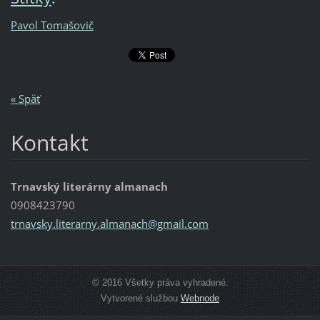
Pavol Tomašovič
« Späť
Kontakt
Trnavský literárny almanach
0908423790
trnavsky
.literar
ny.alman
ach@gmai
l.com
© 2016 Všetky práva vyhradené.
Vytvorené službou
Webnode