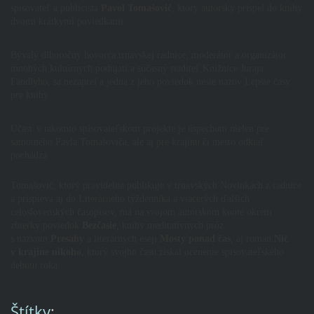
spisovateľ a publicista
Pavol Tomašovič
, ktorý autorsky prispel do knihy
dvomi krátkymi poviedkami.
Bývalý dlhoročný hovorca trnavskej radnice, moderátor a organizátor
mnohých kultúrnych podujatí a súčasný riaditeľ Knižnice Juraja
Fándlyho, sa nezaprel a jedna z jeho poviedok nesie názov Lepšie časy
pre knihy.
Účasť v takomto spisovateľskom projekte je úspechom nielen pre
samotného Pavla Tomašoviča, ale aj pre krajinu či mesto odkiaľ
pochádza.
Tomašovič, ktorý pravidelne publikuje v trnavských Novinkách z radnice
a prispieva aj do Literárneho týždenníka a viacerých ďalších
celoslovenských časopisov, má na svojom autorskom konte okrem
zbierky poviedok
Bezčasie
, knihy meditatívnych próz
s názvom
Presahy
a literárnych esejí
Mosty ponad čas
, aj román
Nič
v krajine nikoho
, ktorý svojho času získal ocenenie spisovateľského
debutu roka.
Štítky
: