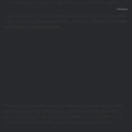
Pavol Tomašovič prispel do nového Dekameronu. Fotokoláž: internet
reklama
V tohtoročnej predvianočnej knižnej ponuke sa objavila zaujímavá kniha
s lákavým názvom
Dekameron 2020
, s podtitulom
100 nových povídek,
které vznikli v době koronaviru
.
Renesančná pôvodina od talianskeho spisovateľa Giovanniho Boccaccia
inšpirovala významnú českú poetku a spisovateľku Lydiu Romanskú,
ktorá sa postarala o výber a zostavenie antológie nových krátkych próz
reflektujúcich dnešné obdobie pandémie koronavírusu Covid-19.