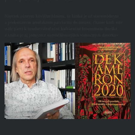
Napriek rôznym kuvičím hlasom, že kniha je už staromódnym
a prekonaným artefaktom patriacim do múzea, čítanie kníh ešte
stále patrí k neodmysliteľným kultúrnym fenoménom dneška
a kniha je aj jedným z najobľúbenejších vianočných darčekov.