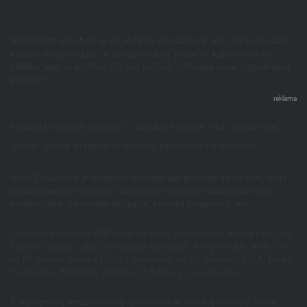
Jedinečným spôsobom sa jej podarilo zaktualizovať toto 700 rokov staré
klasické literárne dielo, v ktorom si desať priateľov kráti chvíľu na
vidieku, kam sa uchýlili, aby tam prečkali vyčínanie moru, rozprávaním
príbehov.
reklama
Paralelu k morovej epidémii v talianskej Florencii v 14. storočí tvorí
„online“ knižné stretnutie so súčasnou pandémiou koronavírusu.
Nový Dekameron je rozdelený podobne ako pôvodný do 10 častí, ktoré
rámcujú nedávne skutočné udalosti ako vyhlásenie núdzového stavu,
nosenie rúšok, zatvorenie obchodov, povinná karanténa a pod.
Zostaviteľka do vyše 400 stranovej knihy s pôsobivými ilustráciami Jana
Gablera zahrnula, ako to prezrádza aj podtitul, 100 poviedok, úvah a čŕt
od 83 autorov nielen z Čiech a Slovenska, ale i z Nemecka, USA, Ruska,
Francúzska, Bulharska, Anglicka či Srbska a Luxemburska.
V tejto pestrej medzinárodnej spoločnosti sa ocitol aj trnavský literát,