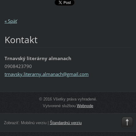
« Späť
Kontakt
Trnavský literárny almanach
0908423790
trnavsky
.literar
ny.alman
ach@gmai
l.com
© 2016 Všetky práva vyhradené.
Vytvorené službou
Webnode
Zobraziť:
Mobilnú verziu
|
Štandardnú verziu