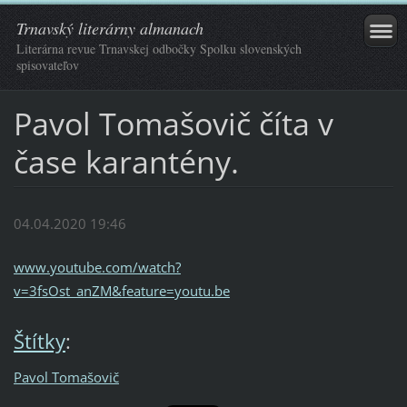
Trnavský literárny almanach
Literárna revue Trnavskej odbočky Spolku slovenských
spisovateľov
Pavol Tomašovič číta v
čase karantény.
04.04.2020 19:46
www.youtube.com/watch?
v=3fsOst_anZM&feature=youtu.be
Štítky
:
Pavol Tomašovič