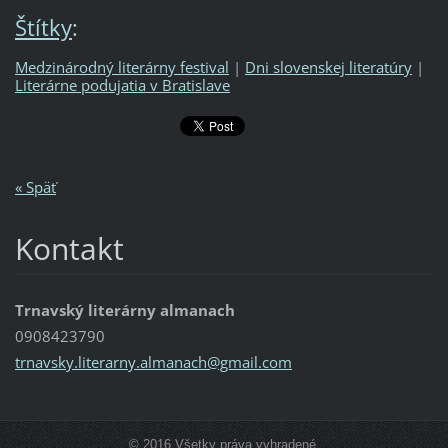
Štítky
:
Medzinárodný literárny festival
|
Dni slovenskej literatúry
|
Literárne podujatia v Bratislave
« Späť
Kontakt
Trnavský literárny almanach
0908423790
trnavsky
.literar
ny.alman
ach@gmai
l.com
© 2016 Všetky práva vyhradené.