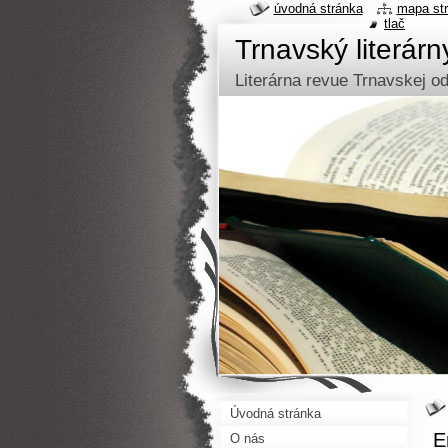
úvodná stránka
mapa st
tlač
Trnavský literár
Literárna revue Trnavskej 
Úvodná stránka
E
O nás