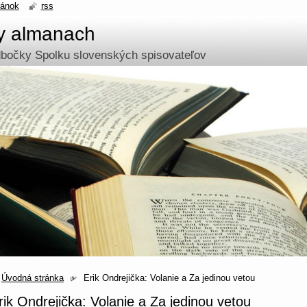
ránok
rss
ny almanach
odbočky Spolku slovenských spisovateľov
Úvodná stránka
Erik Ondrejička: Volanie a Za jedinou vetou
rik Ondrejička: Volanie a Za jedinou vetou