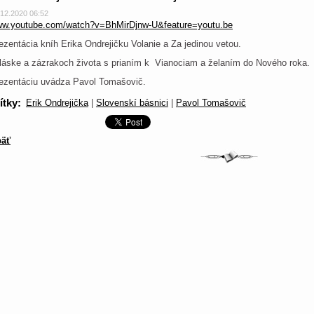
.12.2020 06:52
w.youtube.com/watch?v=BhMirDjnw-U&feature=youtu.be
ezentácia kníh Erika Ondrejičku Volanie a Za jedinou vetou.
láske a zázrakoch života s prianím k Vianociam a želaním do Nového roka.
ezentáciu uvádza Pavol Tomašovič.
ítky
:
Erik Ondrejička
|
Slovenskí básnici
|
Pavol Tomašovič
äť