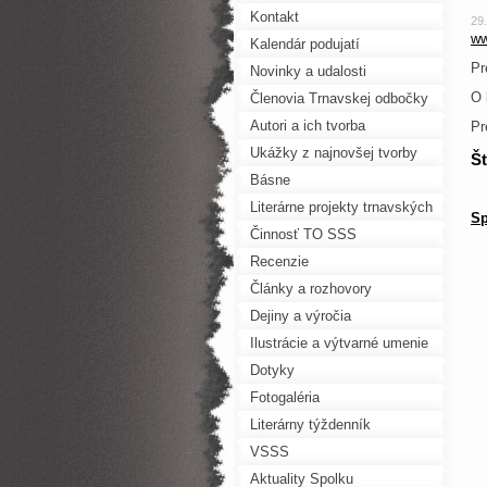
Kontakt
29
ww
Kalendár podujatí
Pr
Novinky a udalosti
O 
Členovia Trnavskej odbočky
SSS
Autori a ich tvorba
Pr
Ukážky z najnovšej tvorby
Št
Básne
Literárne projekty trnavských
Sp
autorov
Činnosť TO SSS
Recenzie
Články a rozhovory
Dejiny a výročia
Ilustrácie a výtvarné umenie
Dotyky
Fotogaléria
Literárny týždenník
VSSS
Aktuality Spolku