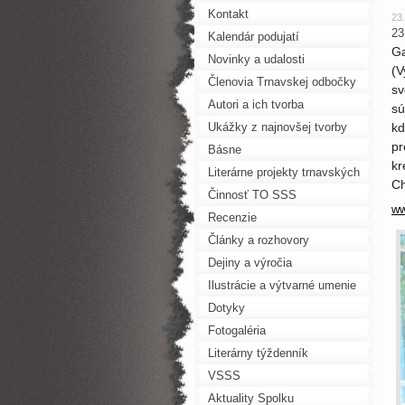
Kontakt
23
23
Kalendár podujatí
Ga
Novinky a udalosti
(V
Členovia Trnavskej odbočky
sv
SSS
Autori a ich tvorba
sú
Ukážky z najnovšej tvorby
kd
pr
Básne
kr
Literárne projekty trnavských
Ch
autorov
Činnosť TO SSS
ww
Recenzie
Články a rozhovory
Dejiny a výročia
Ilustrácie a výtvarné umenie
Dotyky
Fotogaléria
Literárny týždenník
VSSS
Aktuality Spolku