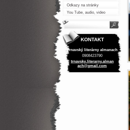
slovenských spisovateľov
Odkazy na stránky
You Tube, audio, video
KONTAKT
Trnavský literárny almanach
0908423790
trnavsky
.literar
ny.alman
ach@gmai
l.com