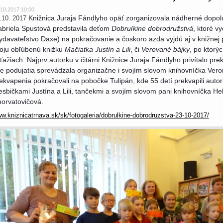
.10.2017 10:00
Knižnica Juraja Fándlyho opäť zorganizovala nádherné dopolud
.10. 2017
briela Spustová predstavila deťom
Dobruľkine dobrodružstvá
, ktoré v
ydavateľstvo Daxe) na pokračovanie a čoskoro azda vyjdú aj v knižnej 
oju obľúbenú knižku
Mačiatka Justín a Lili
, či
Verované bájky
, po ktorý
ťažiach. Najprv autorku v čitárni Knižnice Juraja Fándlyho privítalo p
e podujatia sprevádzala organizačne i svojím slovom knihovníčka Ver
ekvapenia pokračovali na pobočke Tulipán, kde 55 detí prekvapili auto
esbičkami Justína a Lili, tančekmi a svojím slovom pani knihovníčka H
orvatovičová.
w.kniznicatrnava.sk/sk/fotogaleria/dobrulkine-dobrodruzstva-23-10-2017/