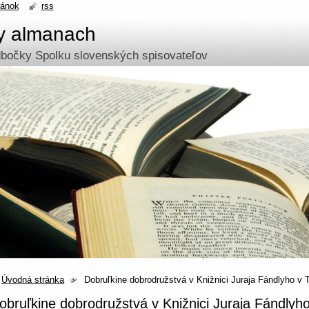
ránok
rss
ny almanach
odbočky Spolku slovenských spisovateľov
Úvodná stránka
Dobruľkine dobrodružstvá v Knižnici Juraja Fándlyho v 
obruľkine dobrodružstvá v Knižnici Juraja Fándlyh