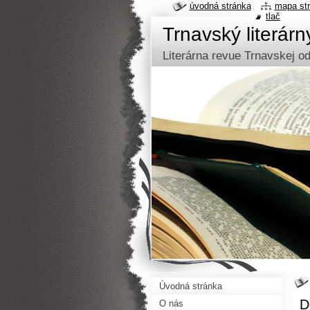
úvodná stránka
mapa st
tlač
Trnavský literár
Literárna revue Trnavskej 
Úvodná stránka
D
O nás