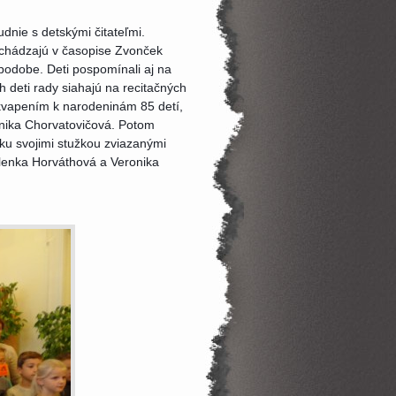
nie s detskými čitateľmi.
ychádzajú v časopise Zvonček
podobe. Deti pospomínali aj na
ch deti rady siahajú na recitačných
rekvapením k narodeninám 85 detí,
onika Chorvatovičová. Potom
rku svojimi stužkou zviazanými
elenka Horváthová a Veronika